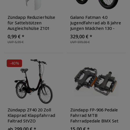
Zündapp Reduzierhülse
Galano Fatman 4.0
für Sattelstützen
Jugendfahrrad ab 8 Jahre
Ausgleichshülse Z101
Jungen Mädchen 130 -
Green 1.0 Fahrrad E-Bike
145 cm 24 Zoll Kinder
0,99 € *
329,00 € *
Pedelec Adapter
Fahrrad Fatbike
UVP 5,99 €
UVP 599,00 €
Mountainbike MTB
Hardtail
-40%
Zündapp ZF40 20 Zoll
Zündapp FP-906 Pedale
Klapprad Klappfahrrad
Fahrrad MTB
Faltrad StVZO
Fahrradpedale BMX Set
Faltfahrrad Erwachsene
mit Reflektor 9/16"
ab 299,00 € *
15,00 € *