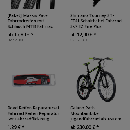
[Paket] Maxxis Pace
Shimano Tourney ST-
Fahrradreifen mit
EF41 Schalthebel Fahrrad
Schlauch MTB Fahrrad
3x7 EZ Fire Plus
Reifen Mantel
Fahrradschalthebel
ab 17,80 € *
ab 12,90 € *
Fahrradschlauch All
Schaltgriff Ganghebel
UVP 25,80 €
UVP 21,30 €
Terrain 26" 27,5" 29"
Mountainbike MTB
Kettenschaltung
Road Reifen Reparaturset
Galano Path
Fahrrad Reifen Reparatur
Mountainbike
Set Fahrradflickzeug
Jugendfahrrad ab 160 cm
Reifenflickzeug für
Fahrrad 26 Zoll für
1,29 € *
ab 230,00 € *
Rennrad Road Bike
Mädchen Jungen oder