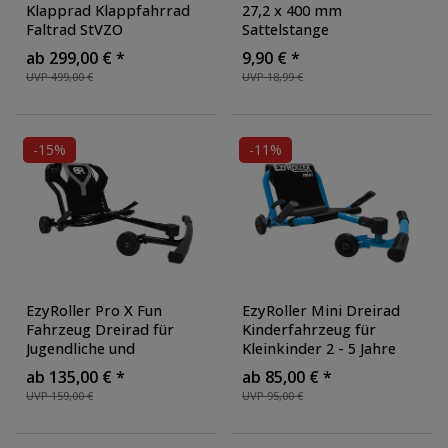
Klapprad Klappfahrrad
27,2 x 400 mm
Faltrad StVZO
Sattelstange
Faltfahrrad Erwachsene
Patentsattelstütze
ab 299,00 € *
9,90 € *
Damen Herren tiefer
Aluminium Fahrrad E-
UVP 499,00 €
UVP 18,99 €
Einstieg
Bike Fahrradsattelstütze
verstellbar
-15%
-11%
EzyRoller Pro X Fun
EzyRoller Mini Dreirad
Fahrzeug Dreirad für
Kinderfahrzeug für
Jugendliche und
Kleinkinder 2 - 5 Jahre
Erwachsene Trike ab 10
Mädchen oder Jungen
ab 135,00 € *
ab 85,00 € *
Jahre
Trike Dreiradscooter
UVP 159,00 €
UVP 95,00 €
Bewegungsspielzeug