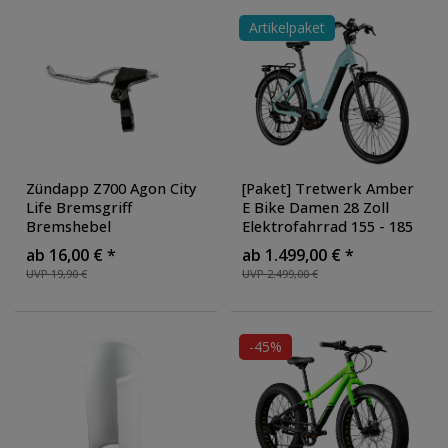
Artikelpaket
Zündapp Z700 Agon City
[Paket] Tretwerk Amber
Life Bremsgriff
E Bike Damen 28 Zoll
Bremshebel
Elektrofahrrad 155 - 185
Dreifingertyp
cm Hollandrad
ab 16,00 € *
ab 1.499,00 € *
Fahrradbremse Bremse
Tiefeinsteiger mit 9 Gang
UVP 19,90 €
UVP 2.499,00 €
Set links rechts
Schaltung
-45%