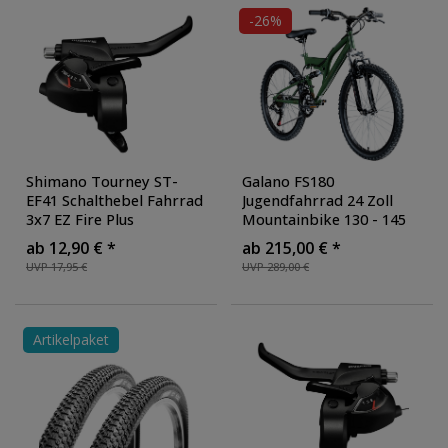
-26%
Shimano Tourney ST-
Galano FS180
EF41 Schalthebel Fahrrad
Jugendfahrrad 24 Zoll
3x7 EZ Fire Plus
Mountainbike 130 - 145
Fahrradschalthebel
cm 18 Gänge Mädchen
ab 12,90 € *
ab 215,00 € *
Schaltgriff Ganghebel
Jungen Fahrrad ab 8
UVP 17,95 €
UVP 289,00 €
Mountainbike MTB
Jahre MTB Fully
Kettenschaltung
Jugendrad V-Brakes
Artikelpaket