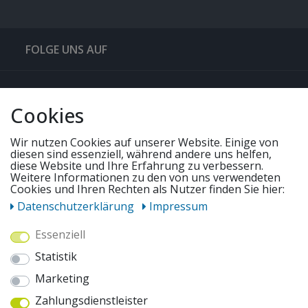
FOLGE UNS AUF
QUICKLINKS & TIPPS
Cookies
SERVICE
Wir nutzen Cookies auf unserer Website. Einige von
diesen sind essenziell, während andere uns helfen,
diese Website und Ihre Erfahrung zu verbessern.
UNSERE ANGEBOTE
Weitere Informationen zu den von uns verwendeten
Cookies und Ihren Rechten als Nutzer finden Sie hier:
Daten­schutz­erklärung
Impressum
ZAHLUNGSWEISEN
Essenziell
Statistik
WIR VERSENDEN MIT
Marketing
Zahlungsdienstleister
AUSZEICHNUNGEN & SICHERHEIT