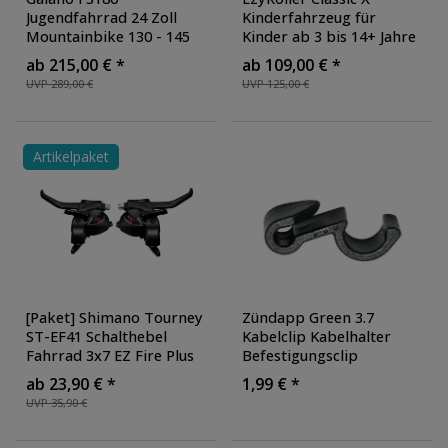
Jugendfahrrad 24 Zoll
Kinderfahrzeug für
Federweg
Mountainbike 130 - 145
Kinder ab 3 bis 14+ Jahre
cm 18 Gänge Mädchen
Dreirad Trike
ab 215,00 € *
ab 109,00 € *
Jungen Fahrrad ab 8
Dreiradscooter
Grundfarbe
UVP 289,00 €
UVP 125,00 €
Jahre MTB Fully
dreirädriges Funfahrzeug
Jugendrad V-Brakes
Preis
Artikelpaket
Größe
Reifengrößen
Breite Schlauch
[Paket] Shimano Tourney
Zündapp Green 3.7
Radgröße
ST-EF41 Schalthebel
Kabelclip Kabelhalter
Fahrrad 3x7 EZ Fire Plus
Befestigungsclip
Fahrradschalthebel
Halterung Clip
ab 23,90 € *
1,99 € *
Schaltgriff Ganghebel
UVP 35,90 €
Mountainbike MTB
Kettenschaltung