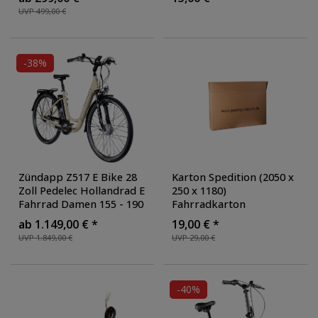
Damen Herren tiefer
Bärentatze Z808
UVP 499,00 €
Einstieg
-38%
Zündapp Z517 E Bike 28
Karton Spedition (2050 x
Zoll Pedelec Hollandrad E
250 x 1180)
Fahrrad Damen 155 - 190
Fahrradkarton
cm mit 7 Gang
Verpackung
ab 1.149,00 € *
19,00 € *
Nabenschaltung Rücktritt
UVP 1.849,00 €
UVP 29,00 €
Citybike Nabenmotor
-40%