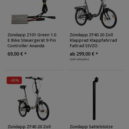
Zündapp Z101 Green 1.0
Zündapp ZF40 20 Zoll
E Bike Steuergerät 9 Pin
Klapprad Klappfahrrad
Controller Ananda
Faltrad StVZO
Pedelec
Faltfahrrad Erwachsene
69,00 € *
ab 299,00 € *
Damen Herren tiefer
UVP 499,00 €
Einstieg
-40%
Zündapp ZF40 20 Zoll
Zündapp Sattelstütze