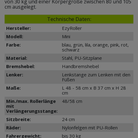
von 30 kg und einer Körpergröße zwischen 80 und 105
cm ausgelegt.
Technische Daten:
Hersteller:
EzyRoller
Modell:
Mini
Farbe:
blau, grün, lila, orange, pink, rot,
schwarz
Material:
Stahl, PU-Sitzplane
Bremshebel:
Handbremshebel
Lenker:
Lenkstange zum Lenken mit den
Füßen
Maße:
L 48 - 58 cm x B 37 cm x H 28
cm
Min./max. Rollerlänge
48/58 cm
mit
Verlängerungsstange:
Sitzbreite:
24 cm
Räder:
Nylonfelgen mit PU-Rollen
Fahrergewicht:
bis 30 kg