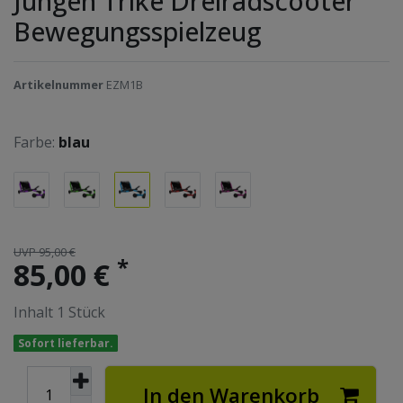
Jungen Trike Dreiradscooter
Bewegungsspielzeug
Artikelnummer
EZM1B
Farbe:
blau
UVP 95,00 €
*
85,00 €
Inhalt
1
Stück
Sofort lieferbar.
In den Warenkorb