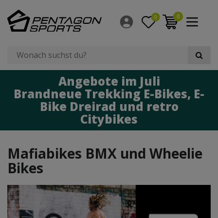
Filter
0
0
×
Radgröße
Angebote im Juli
Brandneue Trekking E-Bikes, E-
Bike Dreirad und retro
Citybikes
Mafiabikes BMX und Wheelie
Bikes