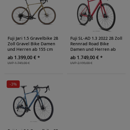
Fuji Jari 1.5 Gravelbike 28
Fuji SL-AD 1.3 2022 28 Zoll
Zoll Gravel Bike Damen
Rennrad Road Bike
und Herren ab 155 cm
Damen und Herren ab
Road Bike Graveler Bike
175 cm 22 Gang
ab 1.399,00 € *
ab 1.749,00 € *
Cyclocross Fahrrad 20
Straßenrennrad
UVP 1.749,00 €
UVP 2.199,00 €
Gang SRAM Apex
, Farbe:
Straßenrad
, Farbe:
clay gray
metallic red
-3%