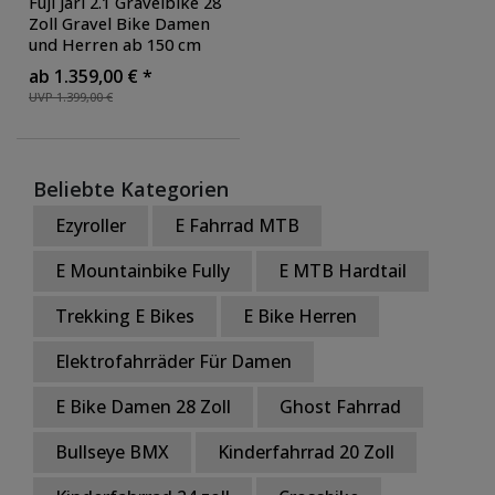
Fuji Jari 2.1 Gravelbike 28
Zoll Gravel Bike Damen
und Herren ab 150 cm
Road Bike Graveler Bike
ab 1.359,00 € *
Cyclocross Fahrrad 20
UVP 1.399,00 €
Gang Shimano Tiagra
,
Farbe: matte denim blue
Beliebte Kategorien
Ezyroller
E Fahrrad MTB
E Mountainbike Fully
E MTB Hardtail
Trekking E Bikes
E Bike Herren
Elektrofahrräder Für Damen
E Bike Damen 28 Zoll
Ghost Fahrrad
Bullseye BMX
Kinderfahrrad 20 Zoll