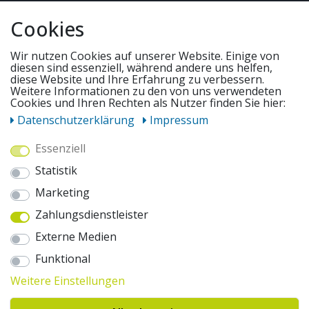
QUICKLINKS & TIPPS
Cookies
SERVICE
Wir nutzen Cookies auf unserer Website. Einige von
diesen sind essenziell, während andere uns helfen,
diese Website und Ihre Erfahrung zu verbessern.
Weitere Informationen zu den von uns verwendeten
UNSERE ANGEBOTE
Cookies und Ihren Rechten als Nutzer finden Sie hier:
Daten­schutz­erklärung
Impressum
ZAHLUNGSWEISEN
Essenziell
Statistik
WIR VERSENDEN MIT
Marketing
Zahlungsdienstleister
AUSZEICHNUNGEN & SICHERHEIT
Externe Medien
© 2026 pentagonsports.de
Funktional
Pentagon Sports GmbH & Co. KG
Weitere Einstellungen
Daten­schutz­erklärung
Widerrufs­recht
AGB
Impressum
Hinweise zur Batterieentsorgung