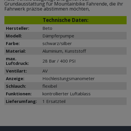
Grundausstattung für Mountainbike Fahrende, die ihr
Fahrwerk präzise abstimmen möchten,
Technische Daten:
Hersteller:
Beto
Modell:
Dämpferpumpe
Farbe:
schwarz/silber
Material:
Aluminium, Kunststoff
max.
28 Bar / 400 PSI
Luftdruck:
Ventilart:
AV
Anzeige:
Hochleistungsmanometer
Schlauch:
flexibel
Funktionen:
kontrollierter Luftablass
Lieferumfang:
1 Ersatzteil