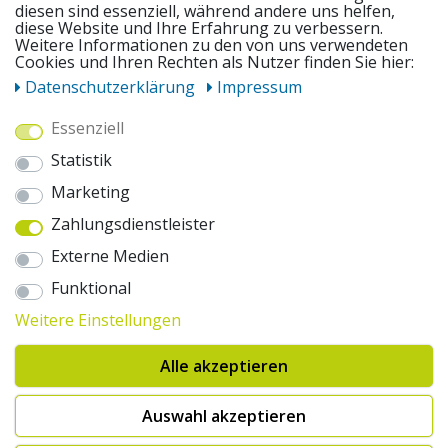
diesen sind essenziell, während andere uns helfen,
diese Website und Ihre Erfahrung zu verbessern.
Weitere Informationen zu den von uns verwendeten
UNSERE ANGEBOTE
Cookies und Ihren Rechten als Nutzer finden Sie hier:
Daten­schutz­erklärung
Impressum
ZAHLUNGSWEISEN
Essenziell
Statistik
WIR VERSENDEN MIT
Marketing
Zahlungsdienstleister
AUSZEICHNUNGEN & SICHERHEIT
Externe Medien
© 2026 pentagonsports.de
Funktional
Pentagon Sports GmbH & Co. KG
Weitere Einstellungen
Daten­schutz­erklärung
Widerrufs­recht
AGB
Impressum
Hinweise zur Batterieentsorgung
Alle akzeptieren
Cookie-Einstellungen ändern
Erklärung zur Barrierefreiheit
* Alle Preise inkl. gesetzlicher Mehrwertsteuer zuzüglich Versandkosten. Die
Auswahl akzeptieren
durchgestrichenen Preise entsprechen der UVP des Herstellers. 1nur bei
Hinweis:("Innerhalb von 24h versandfertig" oder "Sofort verfügbar") |