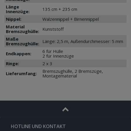
Länge
135 cm + 235 cm
Innenzüge:
Nippel:
Walzennippel + Birnennippel
Material
Kunststoff
Bremszughülle:
Maße
Länge: 2,5 m, Außendurchmesser: 5 mm
Bremszughülle:
6 für Hülle
Endkappen:
2 für Innenzüge
Ringe:
2 x 3
Bremszughülle, 2 Bremszüge,
Lieferumfang:
Montagematerial
HOTLINE UND KONTAKT