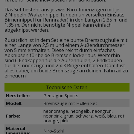
Das Set besteht aus je zwei Niro-Innenzügen mit je
2 Nippeln (Walzennippel für den universellen Einsatz,
Birnennippel für Rennräder) in den Längen 2,35 m und
1,35 m. Der nicht benötigte Nippel kann einfach
abgeknipst werden.
Zusätzlich ist in dem Set eine bunte Bremszughülle mit
einer Länge von 2,5 m und einem Außendurchmesser
von 5 mm enthalten. Diese reicht durch einfaches
Abknipsen für beide Bremsen locker aus. Weiterhin
sind 6 Endkappen für die Außenhüllen, 2 Endkappen
für die Innenzüge und 2 x 3 Ringe enthalten. Damit ist
alles dabei, um beide Bremszüge an deinem Fahrrad zu
erneuern!
Technische Daten:
Hersteller:
Pentagon Sports
Modell:
Bremszüge mit Hüllen Set
neonorange, neongelb, neongrün,
Farbe:
neonpink, grün, schwarz, weiß, blau, rot,
orange, pink
Material
Niro-Stahl
Innenzüge: