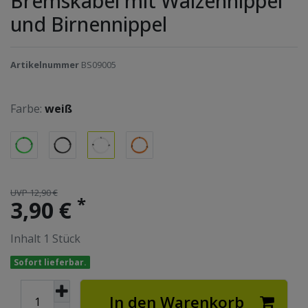
Bremskabel mit Walzennippel
und Birnennippel
Artikelnummer
BS09005
Farbe:
weiß
UVP 12,90 €
*
3,90 €
Inhalt
1
Stück
Sofort lieferbar.
In den Warenkorb