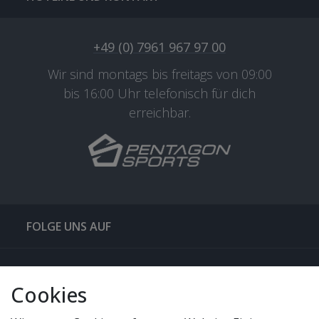
+49 (0) 7961 967 97 00
Wir sind montags bis freitags von 09:00
bis 16:00 Uhr telefonisch für dich
erreichbar.
FOLGE UNS AUF
QUICKLINKS & TIPPS
Cookies
SERVICE