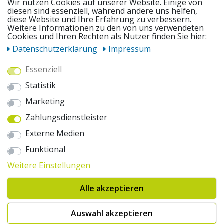
Wir nutzen Cookies auf unserer Website. Einige von
diesen sind essenziell, während andere uns helfen,
diese Website und Ihre Erfahrung zu verbessern.
Weitere Informationen zu den von uns verwendeten
UNSERE ANGEBOTE
Cookies und Ihren Rechten als Nutzer finden Sie hier:
Daten­schutz­erklärung
Impressum
ZAHLUNGSWEISEN
Essenziell
Statistik
WIR VERSENDEN MIT
Marketing
Zahlungsdienstleister
AUSZEICHNUNGEN & SICHERHEIT
Externe Medien
© 2026 pentagonsports.de
Funktional
Pentagon Sports GmbH & Co. KG
Weitere Einstellungen
Daten­schutz­erklärung
Widerrufs­recht
AGB
Impressum
Hinweise zur Batterieentsorgung
Alle akzeptieren
Cookie-Einstellungen ändern
Erklärung zur Barrierefreiheit
* Alle Preise inkl. gesetzlicher Mehrwertsteuer zuzüglich Versandkosten. Die
Auswahl akzeptieren
durchgestrichenen Preise entsprechen der UVP des Herstellers. 1nur bei
Hinweis:("Innerhalb von 24h versandfertig" oder "Sofort verfügbar") |