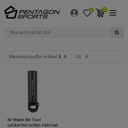
Filter
0
0
×
Hersteller
Radgröße
M-Wave Be Tool
Lenkerhörnchen Fahrrad