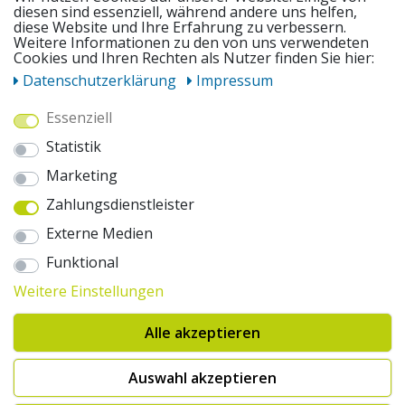
diesen sind essenziell, während andere uns helfen,
diese Website und Ihre Erfahrung zu verbessern.
Weitere Informationen zu den von uns verwendeten
UNSERE ANGEBOTE
Cookies und Ihren Rechten als Nutzer finden Sie hier:
Daten­schutz­erklärung
Impressum
ZAHLUNGSWEISEN
Essenziell
Statistik
WIR VERSENDEN MIT
Marketing
Zahlungsdienstleister
AUSZEICHNUNGEN & SICHERHEIT
Externe Medien
© 2026 pentagonsports.de
Funktional
Pentagon Sports GmbH & Co. KG
Weitere Einstellungen
Daten­schutz­erklärung
Widerrufs­recht
AGB
Impressum
Hinweise zur Batterieentsorgung
Alle akzeptieren
Cookie-Einstellungen ändern
Erklärung zur Barrierefreiheit
* Alle Preise inkl. gesetzlicher Mehrwertsteuer zuzüglich Versandkosten. Die
Auswahl akzeptieren
durchgestrichenen Preise entsprechen der UVP des Herstellers. 1nur bei
Hinweis:("Innerhalb von 24h versandfertig" oder "Sofort verfügbar") |