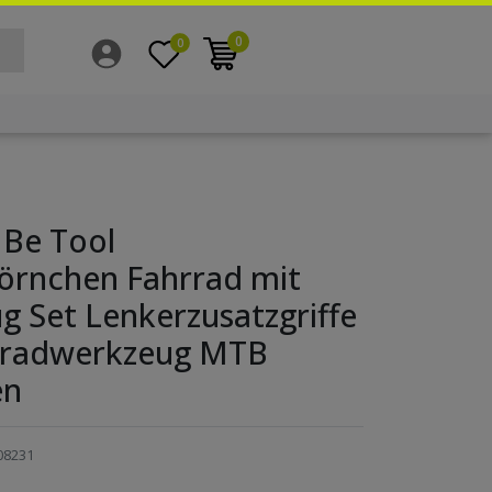
0
0
Be Tool
örnchen Fahrrad mit
 Set Lenkerzusatzgriffe
rradwerkzeug MTB
en
08231