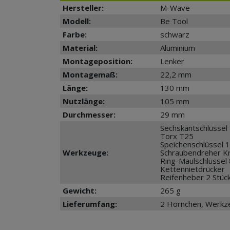
Hersteller:
M-Wave
Modell:
Be Tool
Farbe:
schwarz
Material:
Aluminium
Montageposition:
Lenker
Montagemaß:
22,2 mm
Länge:
130 mm
Nutzlänge:
105 mm
Durchmesser:
29 mm
Sechskantschlüssel
Torx T25
Speichenschlüssel 
Werkzeuge:
Schraubendreher Kre
Ring-Maulschlüsse
Kettennietdrücker
Reifenheber 2 Stüc
Gewicht:
265 g
Lieferumfang:
2 Hörnchen, Werkze