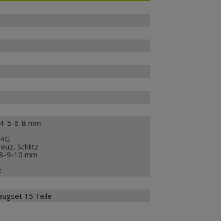
 4-5-6-8 mm
14G
uz, Schlitz
l 8-9-10 mm
k
ugset 15 Teile