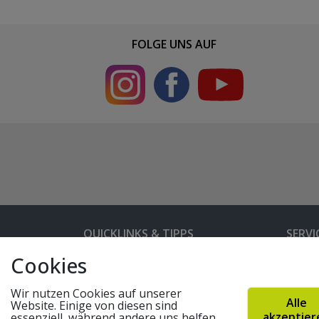
FOLGE UNS AUF
QUICKLINKS & TIPPS
SERVI
Cookies
Kunden-Login
Hilfe 
Bedienungsanleitungen
Versan
Wir nutzen Cookies auf unserer
Alle
Website. Einige von diesen sind
Partnerprogramm
Rahme
akzeptier
essenziell, während andere uns helfen,