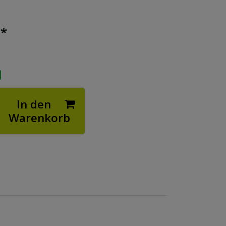
*
€
In den
Warenkorb