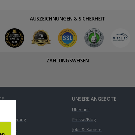
AUSZEICHNUNGEN & SICHERHEIT
ZAHLUNGSWEISEN
CE
UNSERE ANGEBOTE
& Kontakt
Über uns
d & Lieferung
Presse/Blog
nrechner
Jobs & Karriere
en