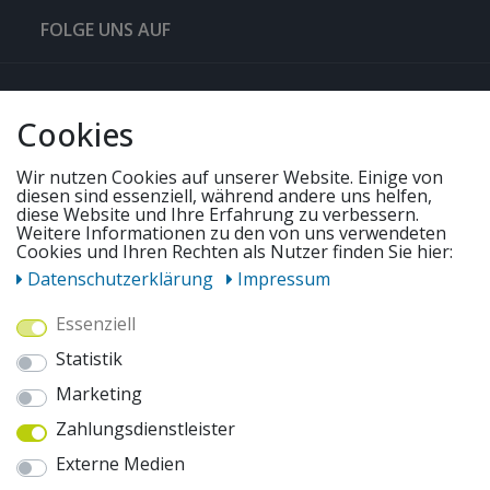
FOLGE UNS AUF
QUICKLINKS & TIPPS
Cookies
SERVICE
Wir nutzen Cookies auf unserer Website. Einige von
diesen sind essenziell, während andere uns helfen,
diese Website und Ihre Erfahrung zu verbessern.
UNSERE ANGEBOTE
Weitere Informationen zu den von uns verwendeten
Cookies und Ihren Rechten als Nutzer finden Sie hier:
Daten­schutz­erklärung
Impressum
ZAHLUNGSWEISEN
Essenziell
Statistik
WIR VERSENDEN MIT
Marketing
Zahlungsdienstleister
AUSZEICHNUNGEN & SICHERHEIT
Externe Medien