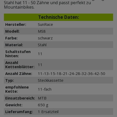
Stahl hat 11 - 50 Zähne und passt perfekt zu
Mountainbikes.
Technische Daten:
Hersteller:
SunRace
Modell:
MS8
Farbe:
schwarz
Material:
Stahl
Schaltstufen
11
hinten:
Anzahl
11
Kettenblätter:
Anzahl Zähne:
11-13-15-18-21-24-28-32-36-42-50
Typ:
Steckkassette
empfohlene
11-fach
Kette:
Einsatzbereich:
MTB
Gewicht:
650 g
Lieferumfang:
1 Ersatzteil