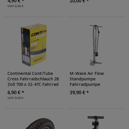
4,90 € *
20,00 € *
Fahrradluftpumpe
UVP 5,90 €
Continental ContiTube
M-Wave Air Flow
Cross Fahrradschlauch 28
Standpumpe
Zoll 700 x 32-47C Fahrrad
Fahrradpumpe
Schlauch Ventil 40 mm
Ballpumpe Universal
6,90 € *
39,90 € *
Autoventil Schrader
Fahrrad Pumpe
UVP 9,90 €
Rennrad
Luftpumpe