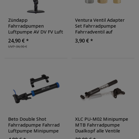
Zündapp
Ventura Ventil Adapter
Fahrradpumpen
Set Fahrradpumpe
Luftpumpe AV DV FV Luft
Fahrradventil auf
Pumpen Fahrrad Pumpe
Luftpumpe Fahrrad
24,90 € *
3,90 € *
Standluftpumpe mit
französisch auf
UVP 34,90 €
Ballnadel Matratze
Autoventil
Standpumpe
Beto Double Shot
XLC PU-M02 Minipumpe
Fahrradpumpe Fahrrad
MTB Fahrradpumpe
Luftpumpe Minipumpe
Dualkopf alle Ventile
AV/DV/FV + Balladapter
Fahrrad Pumpe