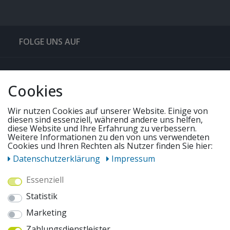
FOLGE UNS AUF
QUICKLINKS & TIPPS
Cookies
SERVICE
Wir nutzen Cookies auf unserer Website. Einige von
diesen sind essenziell, während andere uns helfen,
diese Website und Ihre Erfahrung zu verbessern.
UNSERE ANGEBOTE
Weitere Informationen zu den von uns verwendeten
Cookies und Ihren Rechten als Nutzer finden Sie hier:
Daten­schutz­erklärung
Impressum
ZAHLUNGSWEISEN
Essenziell
Statistik
WIR VERSENDEN MIT
Marketing
Zahlungsdienstleister