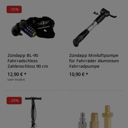
-35%
Zündapp BL-90
Zündapp Miniluftpumpe
Fahrradschloss
für Fahrräder Aluminium
Zahlenschloss 90 cm
Fahrradpumpe
Kettenschloss mit LED
Luftpumpe Fahrrad
12,90 € *
10,90 € *
Licht Fahrrad Schloss E
universal AV DV FV
UVP 19,90 €
Bike Kette
-29%