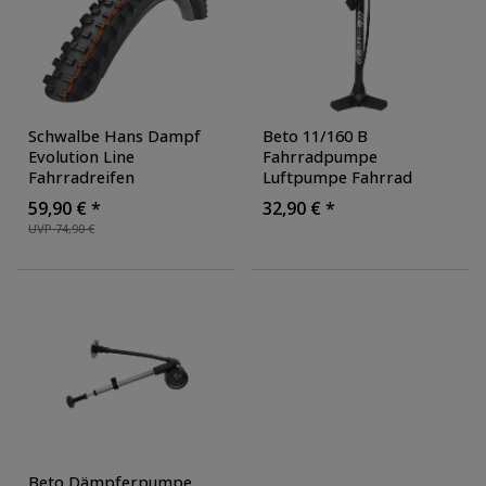
Schwalbe Hans Dampf
Beto 11/160 B
Evolution Line
Fahrradpumpe
Fahrradreifen
Luftpumpe Fahrrad
Mountainbike Addix Soft
Pumpe AV DV SV
59,90 € *
32,90 € *
Super Gravity
Fahrradluftpumpe mit
UVP 74,90 €
Fahrradmantel 27,5 29
Manometer bar psi
Zoll Fahrrad Reifen
Standluftpumpe alle
Faltreifen
Ventile Standpumpe
Beto Dämpferpumpe