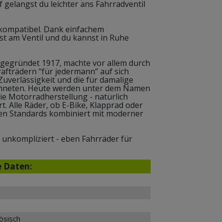
 gelangst du leichter ans Fahrradventil
n kompatibel. Dank einfachem
t am Ventil und du kannst in Ruhe
gegründet 1917, machte vor allem durch
afträdern “für jedermann” auf sich
uverlässigkeit und die für damalige
chneten. Heute werden unter dem Namen
e Motorradherstellung - natürlich
t. Alle Räder, ob E-Bike, Klapprad oder
len Standards kombiniert mit moderner
d unkompliziert - eben Fahrräder für
e Daten:
ösisch