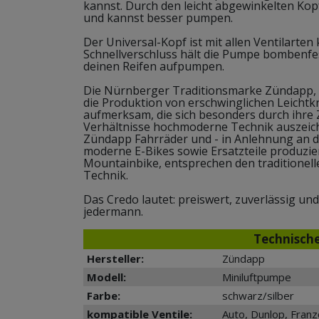
kannst. Durch den leicht abgewinkelten Kopf
und kannst besser pumpen.
Der Universal-Kopf ist mit allen Ventilarte
Schnellverschluss hält die Pumpe bombenfes
deinen Reifen aufpumpen.
Die Nürnberger Traditionsmarke Zündapp, 
die Produktion von erschwinglichen Leichtkr
aufmerksam, die sich besonders durch ihre Z
Verhältnisse hochmoderne Technik auszei
Zündapp Fahrräder und - in Anlehnung an di
moderne E-Bikes sowie Ersatzteile produzier
Mountainbike, entsprechen den traditionel
Technik.
Das Credo lautet: preiswert, zuverlässig un
jedermann.
Technisch
Hersteller:
Zündapp
Modell:
Miniluftpumpe
Farbe:
schwarz/silber
kompatible Ventile:
Auto, Dunlop, Franz