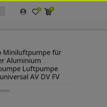
0
0
 Miniluftpumpe für
er Aluminium
pumpe Luftpumpe
universal AV DV FV
A03001