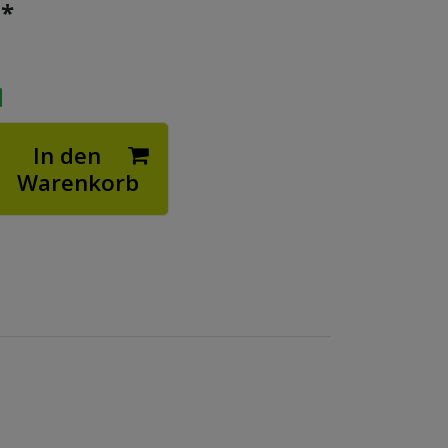
*
€
In den
Warenkorb