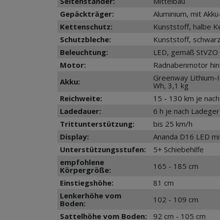
Seitenständer:
Mittelbau
Gepäckträger:
Aluminium, mit Akk
Kettenschutz:
Kunststoff, halbe 
Schutzbleche:
Kunststoff, schwar
Beleuchtung:
LED, gemäß StVZO
Motor:
Radnabenmotor hint
Greenway Lithium-I
Akku:
Wh, 3,1 kg
Reichweite:
15 - 130 km je nac
Ladedauer:
6 h je nach Ladeger
Trittunterstützung:
bis 25 km/h
Display:
Ananda D16 LED mit
Unterstützungsstufen:
5+ Schiebehilfe
empfohlene
165 - 185 cm
Körpergröße:
Einstiegshöhe:
81 cm
Lenkerhöhe vom
102 - 109 cm
Boden:
Sattelhöhe vom Boden:
92 cm - 105 cm