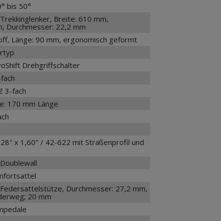
0° bis 50°
Trekkinglenker, Breite: 610 mm,
, Durchmesser: 22,2 mm
toff, Länge: 90 mm, ergonomisch geformt
ertyp
Shift Drehgriffschalter
fach
Z 3-fach
me: 170 mm Länge
ach
28" x 1,60" / 42-622 mit Straßenprofil und
Doublewall
mfortsattel
Federsattelstütze, Durchmesser: 27,2 mm,
derweg; 20 mm
rmpedale