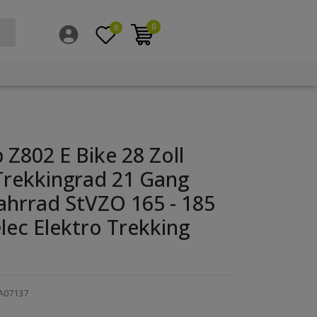
0
0
Z802 E Bike 28 Zoll
Trekkingrad 21 Gang
ahrrad StVZO 165 - 185
ec Elektro Trekking
A07137