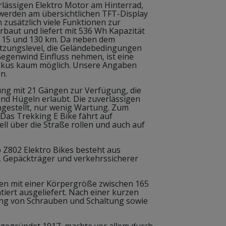
rlässigen Elektro Motor am Hinterrad,
l werden am übersichtlichen TFT-Display
 zusätzlich viele Funktionen zur
rbaut und liefert mit 536 Wh Kapazität
n 15 und 130 km. Da neben dem
tzungslevel, die Geländebedingungen
Gegenwind Einfluss nehmen, ist eine
Akkus kaum möglich. Unsere Angaben
n.
ung mit 21 Gängen zur Verfügung, die
nd Hügeln erlaubt. Die zuverlässigen
ingestellt, nur wenig Wartung. Zum
Das Trekking E Bike fährt auf
ell über die Straße rollen und auch auf
Z802 Elektro Bikes besteht aus
, Gepäckträger und verkehrssicherer
en mit einer Körpergröße zwischen 165
iert ausgeliefert. Nach einer kurzen
ng von Schrauben und Schaltung sowie
gegründet 1917, machte vor allem durch