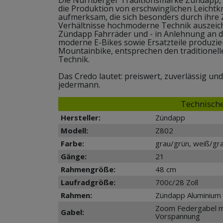
die Produktion von erschwinglichen Leichtkr
aufmerksam, die sich besonders durch ihre Z
Verhältnisse hochmoderne Technik auszei
Zündapp Fahrräder und - in Anlehnung an di
moderne E-Bikes sowie Ersatzteile produzier
Mountainbike, entsprechen den traditionel
Technik.
Das Credo lautet: preiswert, zuverlässig un
jedermann.
Technische
Hersteller:
Zündapp
Modell:
Z802
Farbe:
grau/grün, weiß/gr
Gänge:
21
Rahmengröße:
48 cm
Laufradgröße:
700c/28 Zoll
Rahmen:
Zündapp Aluminium
Zoom Federgabel m
Gabel:
Vorspannung