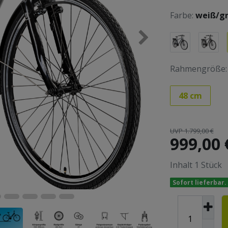
Farbe:
weiß/g
Rahmengröße:
48 cm
UVP 1.799,00 €
999,00
Inhalt
1
Stück
Sofort lieferbar.