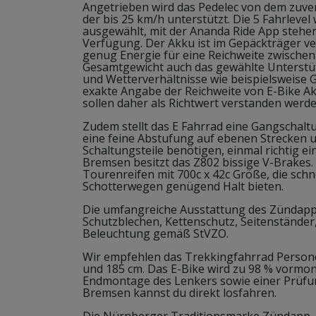
Angetrieben wird das Pedelec von dem zuve
der bis 25 km/h unterstützt. Die 5 Fahrleve
ausgewählt, mit der Ananda Ride App stehen
Verfügung. Der Akku ist im Gepäckträger ve
genug Energie für eine Reichweite zwische
Gesamtgewicht auch das gewählte Unterstü
und Wetterverhältnisse wie beispielsweise 
exakte Angabe der Reichweite von E-Bike 
sollen daher als Richtwert verstanden werde
Zudem stellt das E Fahrrad eine Gangschalt
eine feine Abstufung auf ebenen Strecken u
Schaltungsteile benötigen, einmal richtig e
Bremsen besitzt das Z802 bissige V-Brakes. 
Tourenreifen mit 700c x 42c Größe, die schn
Schotterwegen genügend Halt bieten.
Die umfangreiche Ausstattung des Zündapp 
Schutzblechen, Kettenschutz, Seitenständer
Beleuchtung gemäß StVZO.
Wir empfehlen das Trekkingfahrrad Person
und 185 cm. Das E-Bike wird zu 98 % vormont
Endmontage des Lenkers sowie einer Prüfu
Bremsen kannst du direkt losfahren.
Die Nürnberger Traditionsmarke Zündapp, 