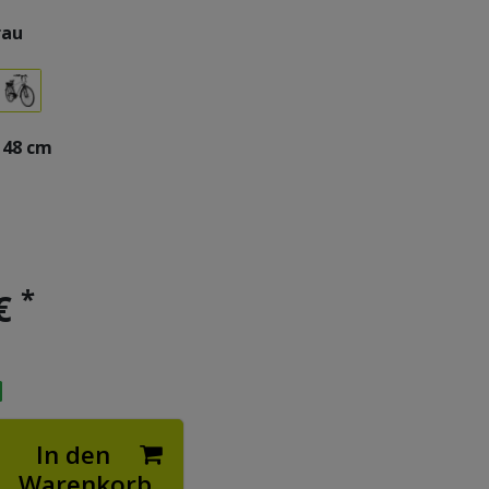
rau
48 cm
*
 €
In den
Warenkorb