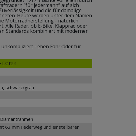
afträdern “für jedermann” auf sich
uverlässigkeit und die für damalige
chneten. Heute werden unter dem Namen
e Motorradherstellung - natürlich
t. Alle Räder, ob E-Bike, Klapprad oder
len Standards kombiniert mit moderner
d unkompliziert - eben Fahrräder für
 Daten:
au, schwarz/grau
 Diamantrahmen
it 63 mm Federweg und einstellbarer