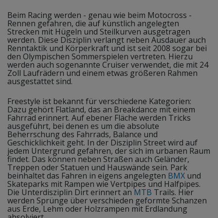
Beim Racing werden - genau wie beim Motocross -
Rennen gefahren, die auf künstlich angelegten
Strecken mit Hügeln und Steilkurven ausgetragen
werden. Diese Disziplin verlangt neben Ausdauer auch
Renntaktik und Körperkraft und ist seit 2008 sogar bei
den Olympischen Sommerspielen vertreten. Hierzu
werden auch sogenannte Cruiser verwendet, die mit 24
Zoll Laufrädern und einem etwas größeren Rahmen
ausgestattet sind.
Freestyle ist bekannt für verschiedene Kategorien:
Dazu gehört Flatland, das an Breakdance mit einem
Fahrrad erinnert. Auf ebener Fläche werden Tricks
ausgeführt, bei denen es um die absolute
Beherrschung des Fahrrads, Balance und
Geschicklichkeit geht. In der Disziplin Street wird auf
jedem Untergrund gefahren, der sich im urbanen Raum
findet. Das können neben Straßen auch Geländer,
Treppen oder Statuen und Hauswände sein. Park
beinhaltet das Fahren in eigens angelegten
BMX
und
Skateparks mit Rampen wie Vertpipes und Halfpipes.
Die Unterdisziplin Dirt erinnert an
MTB
Trails. Hier
werden Sprünge über verschieden geformte Schanzen
aus Erde, Lehm oder Holzrampen mit Erdlandung
absolviert.