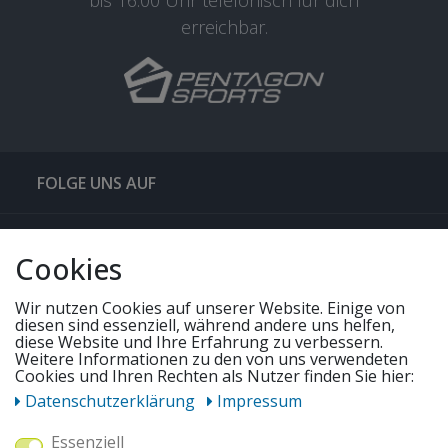
erreichbar.
FOLGE UNS AUF
QUICKLINKS & TIPPS
Cookies
SERVICE
Wir nutzen Cookies auf unserer Website. Einige von
diesen sind essenziell, während andere uns helfen,
diese Website und Ihre Erfahrung zu verbessern.
Weitere Informationen zu den von uns verwendeten
UNSERE ANGEBOTE
Cookies und Ihren Rechten als Nutzer finden Sie hier:
Daten­schutz­erklärung
Impressum
ZAHLUNGSWEISEN
Essenziell