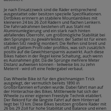
Je nach Einsatzzweck sind die Räder entsprechend
ausgestattet oder besitzen spezielle Spezifikationen.
Dirtbikes erinnern an stabilere Mountainbikes mit
kleineren 24 bis 26 Zoll Rädern und flachen Lenkern.
Die Fahrradrahmen bestehen oft aus Stahl mit
Aluminiumlegierung und ein stark nach hinten
abfallendes Oberrohr, um größtmögliche Stabilität bei
den Sprüngen zu gewährleisten; der Sattel ist für einen
stabilen Sitz niedrig montiert. Die Reifen sind breit und
oft mit glattem Profil oder profillos, was sich zusätzlich
positiv auf die Gewichtsersparnis auswirkt. Auch diese
Bikes haben in der Regel keine Schaltung, auch wenn
es Ausnahmen gibt. Da die Sprünge mehrere Meter
Distanz aufweisen können - teilweise bis zu zehn
Metern! - wird oft eine Federgabel verbaut.
Das Wheelie Bike ist für den gleichnamigen Trick
ausgelegt, der vermutlich bereits 1890 in
Großbritannien erfunden wurde. Dabei fährt man auf
der Hinterachse des Bikes. Mittlerweile hat sich der
Wheelie zu einer eigenen Freestyle Technik etabliert.
Der Rekord für die längste Fahrt auf dem Hinterrad
liegt bei 13 km. Diese Bikes besitzen größere Räder mit
26 bis 29 Zoll für hohe Stabilität und Balance und einen