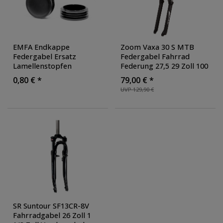
EMFA Endkappe
Zoom Vaxa 30 S MTB
Federgabel Ersatz
Federgabel Fahrrad
Lamellenstopfen
Federung 27,5 29 Zoll 100
Rohrstopfen 1" Kappe
mm Mountainbike 650B
0,80 € *
79,00 € *
Stopfen
UVP 129,90 €
SR Suntour SF13CR-8V
Fahrradgabel 26 Zoll 1