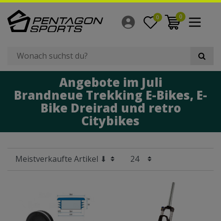
Filter
0
0
×
Hersteller
Preis
Angebote im Juli
Radgröße
Brandneue Trekking E-Bikes, E-
Bike Dreirad und retro
Citybikes