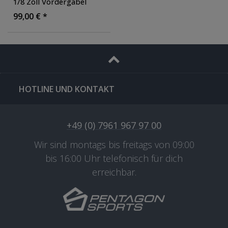
1/8 Zoll Vordergabel
Federgabel Gabel
99,00 € *
gefedert
, Farbe: schwarz
HOTLINE UND KONTAKT
+49 (0) 7961 967 97 00
Wir sind montags bis freitags von 09:00
bis 16:00 Uhr telefonisch für dich
erreichbar.