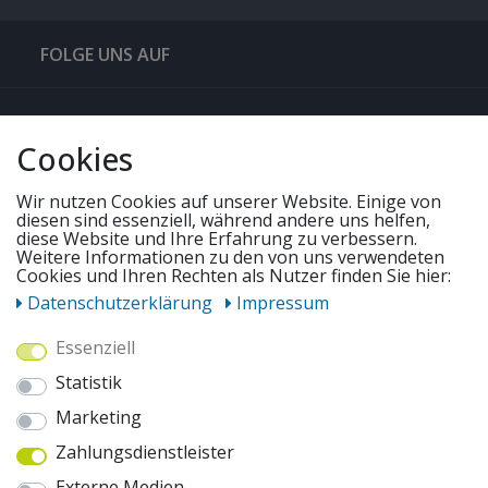
FOLGE UNS AUF
QUICKLINKS & TIPPS
Cookies
SERVICE
Wir nutzen Cookies auf unserer Website. Einige von
diesen sind essenziell, während andere uns helfen,
diese Website und Ihre Erfahrung zu verbessern.
Weitere Informationen zu den von uns verwendeten
UNSERE ANGEBOTE
Cookies und Ihren Rechten als Nutzer finden Sie hier:
Daten­schutz­erklärung
Impressum
ZAHLUNGSWEISEN
Essenziell
Statistik
WIR VERSENDEN MIT
Marketing
Zahlungsdienstleister
AUSZEICHNUNGEN & SICHERHEIT
Externe Medien