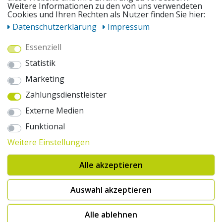
UNSERE ANGEBOTE
Weitere Informationen zu den von uns verwendeten
Cookies und Ihren Rechten als Nutzer finden Sie hier:
Daten­schutz­erklärung
Impressum
ZAHLUNGSWEISEN
Essenziell
Statistik
WIR VERSENDEN MIT
Marketing
Zahlungsdienstleister
AUSZEICHNUNGEN & SICHERHEIT
Externe Medien
© 2026 pentagonsports.de
Funktional
Pentagon Sports GmbH & Co. KG
Weitere Einstellungen
Daten­schutz­erklärung
Widerrufs­recht
AGB
Impressum
Hinweise zur Batterieentsorgung
Alle akzeptieren
Cookie-Einstellungen ändern
Erklärung zur Barrierefreiheit
* Alle Preise inkl. gesetzlicher Mehrwertsteuer zuzüglich Versandkosten. Die
Auswahl akzeptieren
durchgestrichenen Preise entsprechen der UVP des Herstellers. 1nur bei
Hinweis:("Innerhalb von 24h versandfertig" oder "Sofort verfügbar") |
2Versandkostenfrei nach Deutschland ab € 100,- Bestellwert.
Alle ablehnen