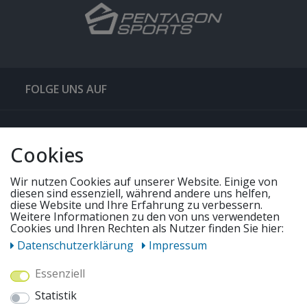
FOLGE UNS AUF
QUICKLINKS & TIPPS
Cookies
SERVICE
Wir nutzen Cookies auf unserer Website. Einige von
diesen sind essenziell, während andere uns helfen,
diese Website und Ihre Erfahrung zu verbessern.
UNSERE ANGEBOTE
Weitere Informationen zu den von uns verwendeten
Cookies und Ihren Rechten als Nutzer finden Sie hier:
Daten­schutz­erklärung
Impressum
ZAHLUNGSWEISEN
Essenziell
Statistik
WIR VERSENDEN MIT