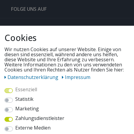
FOLGE UNS AUF
QUICKLINKS & TIPPS
Cookies
SERVICE
Wir nutzen Cookies auf unserer Website. Einige von
diesen sind essenziell, während andere uns helfen,
diese Website und Ihre Erfahrung zu verbessern.
UNSERE ANGEBOTE
Weitere Informationen zu den von uns verwendeten
Cookies und Ihren Rechten als Nutzer finden Sie hier:
Daten­schutz­erklärung
Impressum
ZAHLUNGSWEISEN
Essenziell
Statistik
WIR VERSENDEN MIT
Marketing
Zahlungsdienstleister
AUSZEICHNUNGEN & SICHERHEIT
Externe Medien