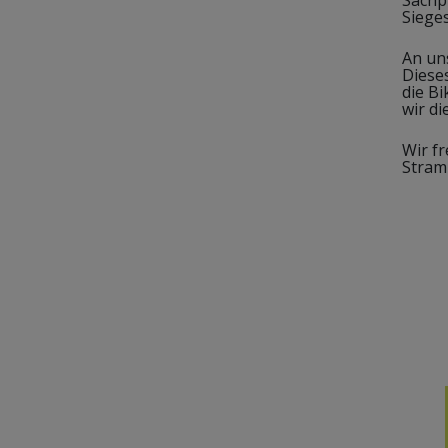
Siege
An un
Diese
die Bi
wir d
Wir f
Stra