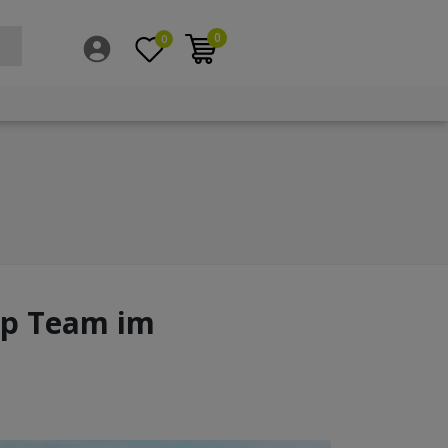
0
0
pp Team im