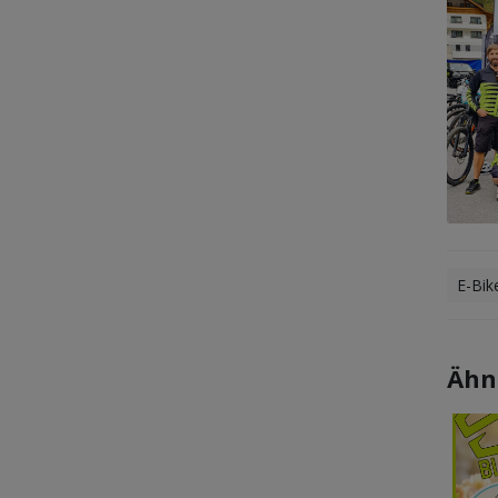
E-Bik
Ähn