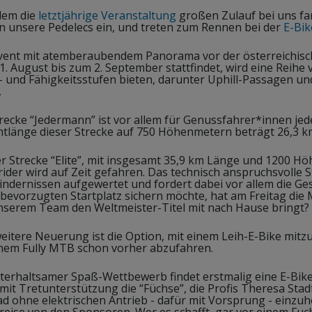
em die
letztjährige Veranstaltung
großen Zulauf bei uns fan
n unsere Pedelecs ein, und treten zum Rennen bei der
E-Bik
vent mit atemberaubendem Panorama vor der österreichisch
1. August bis zum 2. September stattfindet, wird eine Reih
s- und Fähigkeitsstufen bieten, darunter Uphill-Passagen un
.
recke “Jedermann” ist vor allem für Genussfahrer*innen jed
tlänge dieser Strecke auf 750 Höhenmetern beträgt 26,3 k
er Strecke “Elite”, mit insgesamt 35,9 km Länge und 1200 Hö
ider wird auf Zeit gefahren. Das technisch anspruchsvolle 
indernissen aufgewertet und fordert dabei vor allem die Ges
 bevorzugten Startplatz sichern möchte, hat am Freitag die 
nserem Team den Weltmeister-Titel mit nach Hause bringt?
weitere Neuerung ist die Option, mit einem Leih-E-Bike mit
inem Fully MTB schon vorher abzufahren.
nterhaltsamer Spaß-Wettbewerb findet erstmalig eine E-Bike
 mit Tretunterstützung die “Füchse”, die Profis Theresa St
d ohne elektrischen Antrieb - dafür mit Vorsprung - einzuho
eise von den Sponsoren. Wer es schafft, gar vor einem Fuchs