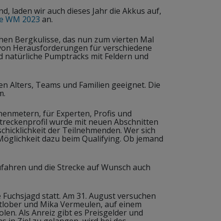
d, laden wir auch dieses Jahr die Akkus auf,
e WM 2023
an.
en Bergkulisse, das nun zum vierten Mal
e von Herausforderungen für verschiedene
d natürliche Pumptracks mit Feldern und
en Alters, Teams und Familien geeignet. Die
m.
henmetern, für Experten, Profis und
Streckenprofil wurde mit neuen Abschnitten
chicklichkeit der Teilnehmenden. Wer sich
Möglichkeit dazu beim Qualifying. Ob jemand
zufahren und die Strecke auf Wunsch auch
 Fuchsjagd statt. Am 31. August versuchen
adtlober und Mika Vermeulen, auf einem
len. Als Anreiz gibt es Preisgelder und
 in Ziel zu gelangen, wird bei des