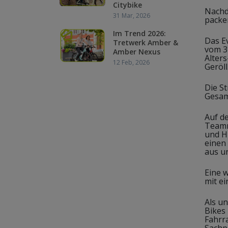
Citybike
Nachd
31 Mar, 2026
packe
Im Trend 2026:
Das E
Tretwerk Amber &
vom 3
Amber Nexus
Alter
12 Feb, 2026
Geröll
Die St
Gesam
Auf d
Teamr
und H
einen
aus u
Eine 
mit e
Als u
Bikes
Fahrra
Sachpr