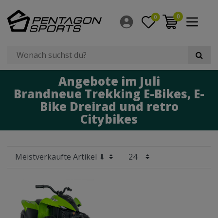
Filter
0
0
×
Hersteller
Anzahl Gänge
Angebote im Juli
Radgröße
Brandneue Trekking E-Bikes, E-
Bike Dreirad und retro
Citybikes