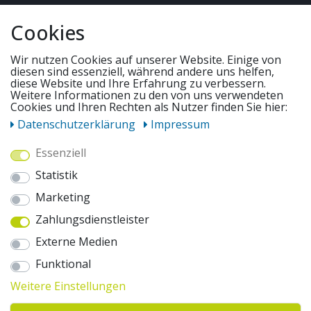
QUICKLINKS & TIPPS
Cookies
SERVICE
Wir nutzen Cookies auf unserer Website. Einige von
diesen sind essenziell, während andere uns helfen,
diese Website und Ihre Erfahrung zu verbessern.
Weitere Informationen zu den von uns verwendeten
UNSERE ANGEBOTE
Cookies und Ihren Rechten als Nutzer finden Sie hier:
Daten­schutz­erklärung
Impressum
ZAHLUNGSWEISEN
Essenziell
Statistik
WIR VERSENDEN MIT
Marketing
Zahlungsdienstleister
AUSZEICHNUNGEN & SICHERHEIT
Externe Medien
© 2026 pentagonsports.de
Funktional
Pentagon Sports GmbH & Co. KG
Weitere Einstellungen
Daten­schutz­erklärung
Widerrufs­recht
AGB
Impressum
Hinweise zur Batterieentsorgung