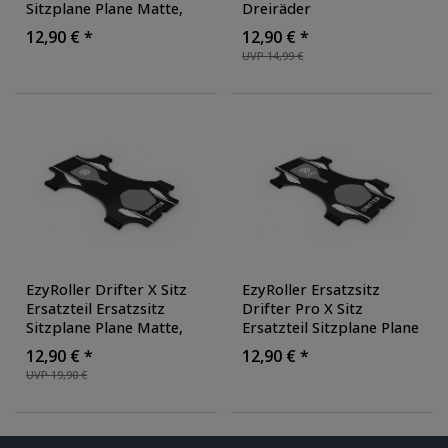
Sitzplane Plane Matte
,
Dreiräder
Farbe: schwarz/blau
Kinderfahrzeug Sitz
12,90 € *
12,90 € *
Sitzpolster Seat
UVP 14,99 €
Ersatzsitz Sitzplane
,
Farbe: Standard
EzyRoller Drifter X Sitz
EzyRoller Ersatzsitz
Ersatzteil Ersatzsitz
Drifter Pro X Sitz
Sitzplane Plane Matte
,
Ersatzteil Sitzplane Plane
Farbe: schwarz/grau
Matte
, Farbe:
12,90 € *
12,90 € *
schwarz/grau
UVP 19,90 €