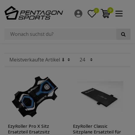
Filter
0
0
×
Hersteller
Radgröße
EzyRoller Pro X Sitz
EzyRoller Classic
Ersatzteil Ersatzsitz
Sitzplane Ersatzteil für