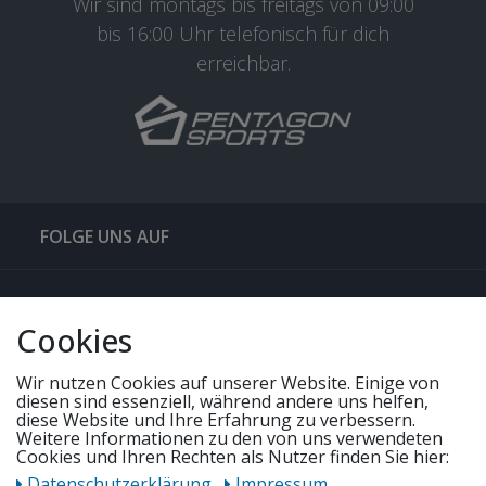
Wir sind montags bis freitags von 09:00
bis 16:00 Uhr telefonisch für dich
erreichbar.
FOLGE UNS AUF
QUICKLINKS & TIPPS
Cookies
SERVICE
Wir nutzen Cookies auf unserer Website. Einige von
diesen sind essenziell, während andere uns helfen,
diese Website und Ihre Erfahrung zu verbessern.
Weitere Informationen zu den von uns verwendeten
UNSERE ANGEBOTE
Cookies und Ihren Rechten als Nutzer finden Sie hier:
Daten­schutz­erklärung
Impressum