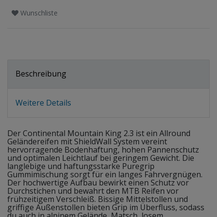
Wunschliste
Beschreibung
Weitere Details
Der Continental Mountain King 2.3 ist ein Allround
Geländereifen mit ShieldWall System vereint
hervorragende Bodenhaftung, hohen Pannenschutz
und optimalen Leichtlauf bei geringem Gewicht. Die
langlebige und haftungsstarke Puregrip
Gummimischung sorgt für ein langes Fahrvergnügen.
Der hochwertige Aufbau bewirkt einen Schutz vor
Durchstichen und bewahrt den MTB Reifen vor
frühzeitigem Verschleiß. Bissige Mittelstollen und
griffige Außenstollen bieten Grip im Überfluss, sodass
du auch in alpinem Gelände, Matsch, losem