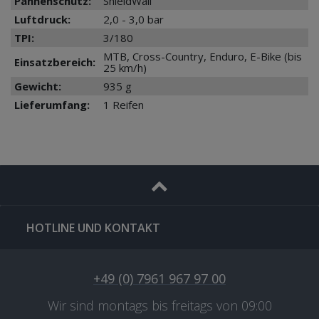
Pannenschutz:
ShieldWall
Luftdruck:
2,0 - 3,0 bar
TPI:
3/180
MTB, Cross-Country, Enduro, E-Bike (bis
Einsatzbereich:
25 km/h)
Gewicht:
935 g
Lieferumfang:
1 Reifen
HOTLINE UND KONTAKT
+49 (0) 7961 967 97 00
Wir sind montags bis freitags von 09:00