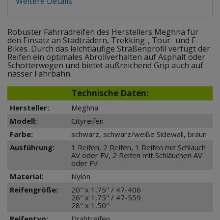
Weitere Details
Robuster Fahrradreifen des Herstellers Meghna für
den Einsatz an Stadträdern, Trekking-, Tour- und E-
Bikes. Durch das leichtläufige Straßenprofil verfügt der
Reifen ein optimales Abrollverhalten auf Asphalt oder
Schotterwegen und bietet außreichend Grip auch auf
nasser Fahrbahn.
Technische Daten:
Hersteller:
Meghna
Modell:
Cityreifen
Farbe:
schwarz, schwarz/weiße Sidewall, braun
Ausführung:
1 Reifen, 2 Reifen, 1 Reifen mit Schlauch
AV oder FV, 2 Reifen mit Schläuchen AV
oder FV
Material:
Nylon
Reifengröße:
20" x 1,75" / 47-406
26" x 1,75" / 47-559
28" x 1,50"
Reifentyp:
Drahtreifen