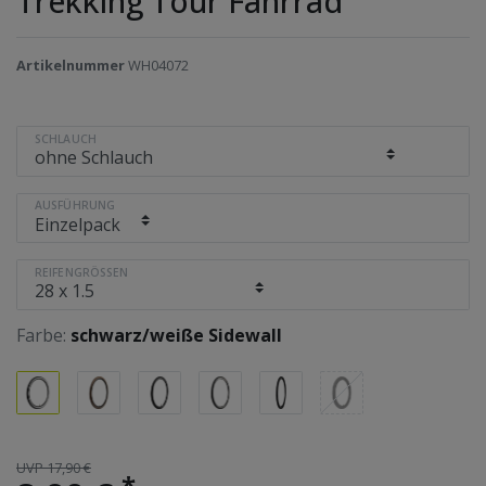
Trekking Tour Fahrrad
Artikelnummer
WH04072
SCHLAUCH
AUSFÜHRUNG
REIFENGRÖSSEN
Farbe:
schwarz/weiße Sidewall
UVP 17,90 €
*