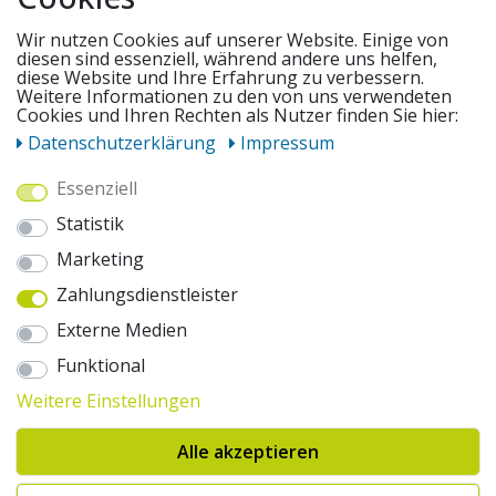
SERVICE
Wir nutzen Cookies auf unserer Website. Einige von
diesen sind essenziell, während andere uns helfen,
diese Website und Ihre Erfahrung zu verbessern.
Weitere Informationen zu den von uns verwendeten
UNSERE ANGEBOTE
Cookies und Ihren Rechten als Nutzer finden Sie hier:
Daten­schutz­erklärung
Impressum
ZAHLUNGSWEISEN
Essenziell
Statistik
WIR VERSENDEN MIT
Marketing
Zahlungsdienstleister
AUSZEICHNUNGEN & SICHERHEIT
Externe Medien
© 2026 pentagonsports.de
Funktional
Pentagon Sports GmbH & Co. KG
Weitere Einstellungen
Daten­schutz­erklärung
Widerrufs­recht
AGB
Impressum
Hinweise zur Batterieentsorgung
Alle akzeptieren
Cookie-Einstellungen ändern
Erklärung zur Barrierefreiheit