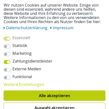
SERVICE
Wir nutzen Cookies auf unserer Website. Einige von
diesen sind essenziell, während andere uns helfen,
diese Website und Ihre Erfahrung zu verbessern.
Weitere Informationen zu den von uns verwendeten
UNSERE ANGEBOTE
Cookies und Ihren Rechten als Nutzer finden Sie hier:
Daten­schutz­erklärung
Impressum
ZAHLUNGSWEISEN
Essenziell
Statistik
WIR VERSENDEN MIT
Marketing
Zahlungsdienstleister
AUSZEICHNUNGEN & SICHERHEIT
Externe Medien
© 2026 pentagonsports.de
Funktional
Pentagon Sports GmbH & Co. KG
Weitere Einstellungen
Daten­schutz­erklärung
Widerrufs­recht
AGB
Impressum
Hinweise zur Batterieentsorgung
Alle akzeptieren
Cookie-Einstellungen ändern
Erklärung zur Barrierefreiheit
* Alle Preise inkl. gesetzlicher Mehrwertsteuer zuzüglich Versandkosten. Die
Auswahl akzeptieren