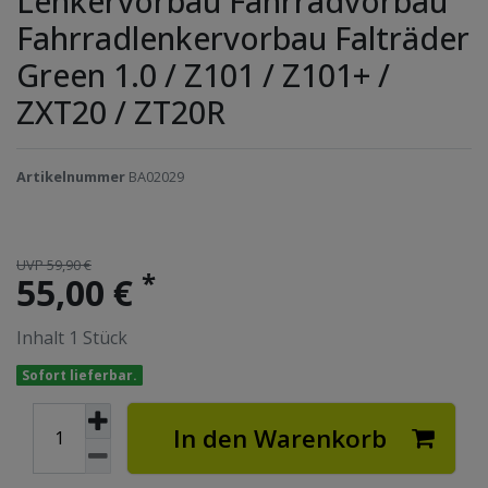
Lenkervorbau Fahrradvorbau
Fahrradlenkervorbau Falträder
Green 1.0 / Z101 / Z101+ /
ZXT20 / ZT20R
Artikelnummer
BA02029
UVP 59,90 €
*
55,00 €
Inhalt
1
Stück
Sofort lieferbar.
In den Warenkorb