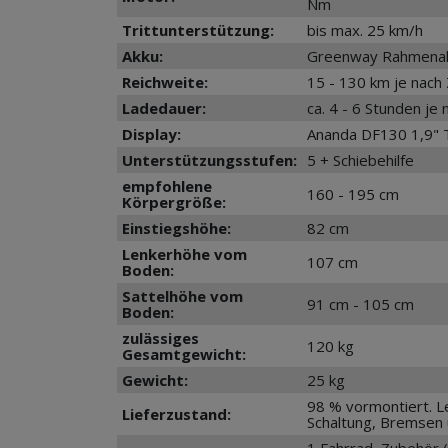
Nm
Trittunterstützung:
bis max. 25 km/h
Akku:
Greenway Rahmenakku
Reichweite:
15 - 130 km je nach
Ladedauer:
ca. 4 - 6 Stunden je
Display:
Ananda DF130 1,9" 
Unterstützungsstufen:
5 + Schiebehilfe
empfohlene
160 - 195 cm
Körpergröße:
Einstiegshöhe:
82 cm
Lenkerhöhe vom
107 cm
Boden:
Sattelhöhe vom
91 cm - 105 cm
Boden:
zulässiges
120 kg
Gesamtgewicht:
Gewicht:
25 kg
98 % vormontiert. L
Lieferzustand:
Schaltung, Bremsen 
1 Fahrrad, Zubehör 