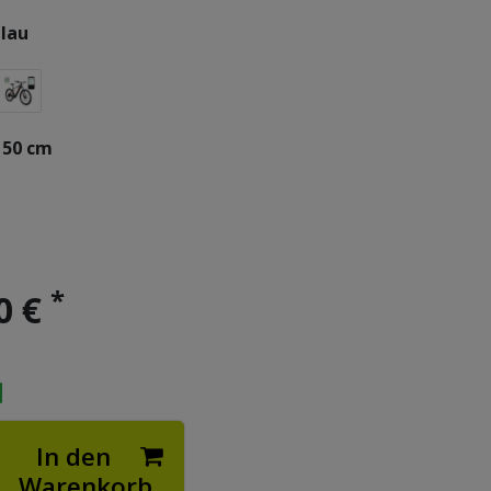
lau
50 cm
*
0 €
In den
Warenkorb