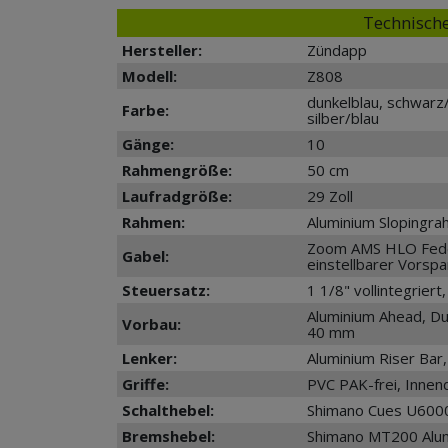
Technische
Hersteller:
Zündapp
Modell:
Z808
dunkelblau, schwarz
Farbe:
silber/blau
Gänge:
10
Rahmengröße:
50 cm
Laufradgröße:
29 Zoll
Rahmen:
Aluminium Slopingr
Zoom AMS HLO Fede
Gabel:
einstellbarer Vorsp
Steuersatz:
1 1/8" vollintegriert,
Aluminium Ahead, D
Vorbau:
40 mm
Lenker:
Aluminium Riser Bar
Griffe:
PVC PAK-frei, Inne
Schalthebel:
Shimano Cues U6000
Bremshebel:
Shimano MT200 Alum