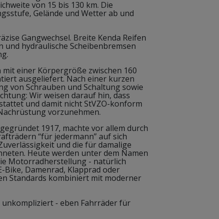
chweite von 15 bis 130 km. Die
ngsstufe, Gelände und Wetter ab und
äzise Gangwechsel. Breite Kenda Reifen
n und hydraulische Scheibenbremsen
ng.
 mit einer Körpergröße zwischen 160
iert ausgeliefert. Nach einer kurzen
ng von Schrauben und Schaltung sowie
htung: Wir weisen darauf hin, dass
stattet und damit nicht StVZO-konform
e Nachrüstung vorzunehmen.
gegründet 1917, machte vor allem durch
afträdern “für jedermann” auf sich
uverlässigkeit und die für damalige
chneten. Heute werden unter dem Namen
e Motorradherstellung - natürlich
 E-Bike, Damenrad, Klapprad oder
len Standards kombiniert mit moderner
d unkompliziert - eben Fahrräder für