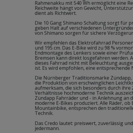
Rahmenakku mit 540 Wh ermöglicht eine Rei
Reichweite hängt von Gewicht, Unterstützu
dient als Richtwert.
Die 10 Gang Shimano Schaltung sorgt für pr
geben Halt auf verschiedenen Untergründe
von Shimano sorgen für sichere Verzögeru
Wir empfehlen das Elektrofahrrad Personen
und 195 cm. Das E-Bike wird zu 98 % vormont
Endmontage des Lenkers sowie einer Prüfu
Bremsen kann direkt losgefahren werden. Ac
dieses Fahrrad nicht mit Beleuchtung ausge
ist. Es wird empfohlen, eine entsprechend
Die Nürnberger Traditionsmarke Zündapp, 
die Produktion von erschwinglichen Leichtkr
aufmerksam, die sich besonders durch ihre Z
Verhältnisse hochmoderne Technik auszei
Zündapp Fahrräder und - in Anlehnung an di
moderne E-Bikes produziert. Alle Räder, ob
Mountainbike, entsprechen den traditionel
Technik.
Das Credo lautet: preiswert, zuverlässig un
jedermann.