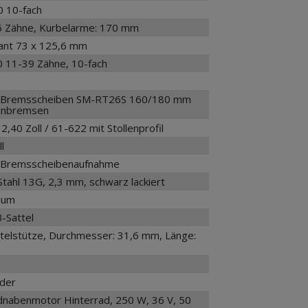
 10-fach
36 Zähne, Kurbelarme: 170 mm
kant 73 x 125,6 mm
 11-39 Zähne, 10-fach
 Bremsscheiben SM-RT26S 160/180 mm
benbremsen
,40 Zoll / 61-622 mit Stollenprofil
l
t Bremsscheibenaufnahme
 Stahl 13G, 2,3 mm, schwarz lackiert
ium
-Sattel
telstütze, Durchmesser: 31,6 mm, Länge:
nder
abenmotor Hinterrad, 250 W, 36 V, 50