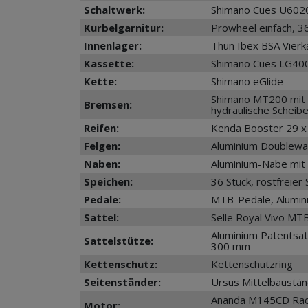
Schaltwerk:
Shimano Cues U6020
Kurbelgarnitur:
Prowheel einfach, 
Innenlager:
Thun Ibex BSA Vier
Kassette:
Shimano Cues LG400
Kette:
Shimano eGlide
Shimano MT200 mit
Bremsen:
hydraulische Schei
Reifen:
Kenda Booster 29 x 2
Felgen:
Aluminium Doublewal
Naben:
Aluminium-Nabe mi
Speichen:
36 Stück, rostfreier
Pedale:
MTB-Pedale, Alumin
Sattel:
Selle Royal Vivo MTB
Aluminium Patentsat
Sattelstütze:
300 mm
Kettenschutz:
Kettenschutzring
Seitenständer:
Ursus Mittelbaustä
Ananda M145CD Radn
Motor: