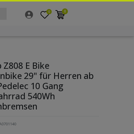
0
0
 Z808 E Bike
bike 29" für Herren ab
Pedelec 10 Gang
fahrrad 540Wh
nbremsen
A0701140