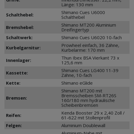
Länge: 130 mm
Shimano Cues U6000
Schalthebel:
Schalthebel
Shimano MT200 Aluminium
Bremshebel:
Dreifingertyp
Schaltwerk:
Shimano Cues U6020 10-fach
Prowheel einfach, 36 Zähne,
Kurbelgarnitur:
Kurbelarme: 170 mm
Thun Ibex BSA Vierkant 73 x
Innenlager:
125,6 mm
Shimano Cues LG400 11-39
Kassette:
Zähne, 10-fach
Kette:
Shimano eGlide
Shimano MT200 mit
Bremsscheiben SM-RT26S
Bremsen:
160/180 mm hydraulische
Scheibenbremsen
Kenda Booster 29 x 2,40 Zoll /
Reifen:
61-622 mit Stollenprofil
Felgen:
Aluminium Doublewall
Aluminium-Nabe mit