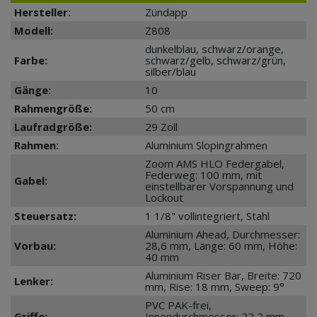
Hersteller:
Zündapp
Modell:
Z808
dunkelblau, schwarz/orange,
Farbe:
schwarz/gelb, schwarz/grün,
silber/blau
Gänge:
10
Rahmengröße:
50 cm
Laufradgröße:
29 Zoll
Rahmen:
Aluminium Slopingrahmen
Zoom AMS HLO Federgabel,
Federweg: 100 mm, mit
Gabel:
einstellbarer Vorspannung und
Lockout
Steuersatz:
1 1/8" vollintegriert, Stahl
Aluminium Ahead, Durchmesser:
Vorbau:
28,6 mm, Länge: 60 mm, Höhe:
40 mm
Aluminium Riser Bar, Breite: 720
Lenker:
mm, Rise: 18 mm, Sweep: 9°
PVC PAK-frei,
Griffe:
Innendurchmesser: 22,2 mm,