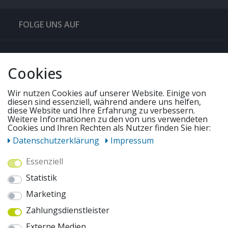
FOLGE UNS AUF
QUICKLINKS & TIPPS
Cookies
SERVICE
Wir nutzen Cookies auf unserer Website. Einige von
diesen sind essenziell, während andere uns helfen,
diese Website und Ihre Erfahrung zu verbessern.
Weitere Informationen zu den von uns verwendeten
UNSERE ANGEBOTE
Cookies und Ihren Rechten als Nutzer finden Sie hier:
Daten­schutz­erklärung
Impressum
ZAHLUNGSWEISEN
Essenziell
Statistik
WIR VERSENDEN MIT
Marketing
Zahlungsdienstleister
AUSZEICHNUNGEN & SICHERHEIT
Externe Medien