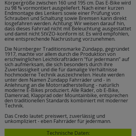
Körpergröße zwischen 160 und 195 cm. Das E-Bike wird
zu 98 % vormontiert ausgeliefert. Nach einer kurzen
Endmontage des Lenkers sowie einer Prüfung von
Schrauben und Schaltung sowie Bremsen kann direkt
losgefahren werden. Achtung: Wir weisen darauf hin,
dass dieses Fahrrad nicht mit Beleuchtung ausgestattet
und damit nicht StVZO-konform ist. Es wird empfohlen,
eine entsprechende Nachrüstung vorzunehmen.
Die Nürnberger Traditionsmarke Zündapp, gegründet
1917, machte vor allem durch die Produktion von
erschwinglichen Leichtkrafträdern “für jedermann” auf
sich aufmerksam, die sich besonders durch ihre
Zuverlässigkeit und die für damalige Verhältnisse
hochmoderne Technik auszeichneten. Heute werden
unter dem Namen Zündapp Fahrräder und - in
Anlehnung an die Motorradherstellung - natürlich
moderne E-Bikes produziert. Alle Räder, ob E-Bike,
Damenrad, Klapprad oder Mountainbike, entsprechen
den traditionellen Standards kombiniert mit moderner
Technik.
Das Credo lautet: preiswert, zuverlässig und
unkompliziert - eben Fahrräder für jedermann.
Technische Daten: