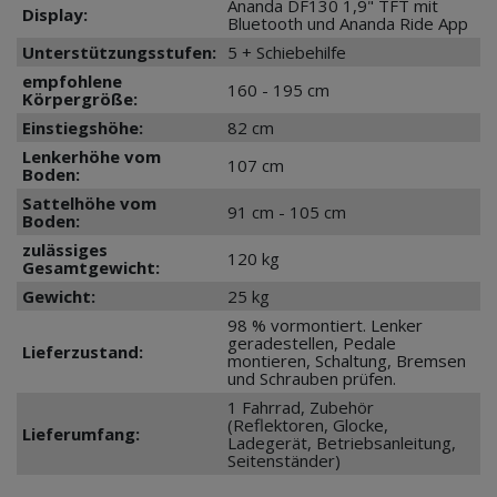
Ananda DF130 1,9" TFT mit
Display:
Bluetooth und Ananda Ride App
Unterstützungsstufen:
5 + Schiebehilfe
empfohlene
160 - 195 cm
Körpergröße:
Einstiegshöhe:
82 cm
Lenkerhöhe vom
107 cm
Boden:
Sattelhöhe vom
91 cm - 105 cm
Boden:
zulässiges
120 kg
Gesamtgewicht:
Gewicht:
25 kg
98 % vormontiert. Lenker
geradestellen, Pedale
Lieferzustand:
montieren, Schaltung, Bremsen
und Schrauben prüfen.
1 Fahrrad, Zubehör
(Reflektoren, Glocke,
Lieferumfang:
Ladegerät, Betriebsanleitung,
Seitenständer)