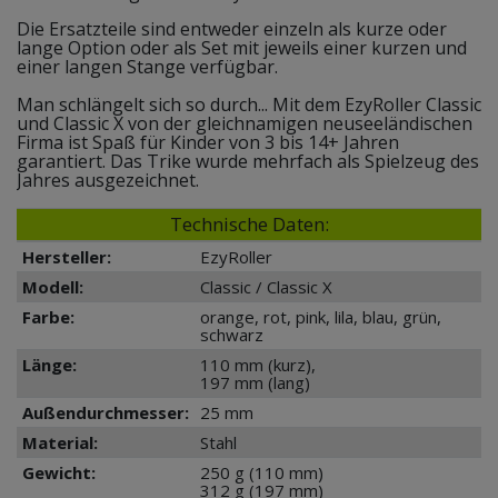
Die Ersatzteile sind entweder einzeln als kurze oder
lange Option oder als Set mit jeweils einer kurzen und
einer langen Stange verfügbar.
Man schlängelt sich so durch... Mit dem EzyRoller Classic
und Classic X von der gleichnamigen neuseeländischen
Firma ist Spaß für Kinder von 3 bis 14+ Jahren
garantiert. Das Trike wurde mehrfach als Spielzeug des
Jahres ausgezeichnet.
Technische Daten:
Hersteller:
EzyRoller
Modell:
Classic / Classic X
Farbe:
orange, rot, pink, lila, blau, grün,
schwarz
Länge:
110 mm (kurz),
197 mm (lang)
Außendurchmesser:
25 mm
Material:
Stahl
Gewicht:
250 g (110 mm)
312 g (197 mm)