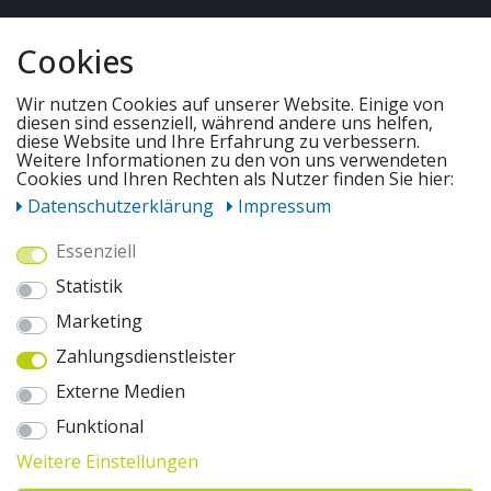
QUICKLINKS & TIPPS
Cookies
SERVICE
Wir nutzen Cookies auf unserer Website. Einige von
diesen sind essenziell, während andere uns helfen,
diese Website und Ihre Erfahrung zu verbessern.
Weitere Informationen zu den von uns verwendeten
UNSERE ANGEBOTE
Cookies und Ihren Rechten als Nutzer finden Sie hier:
Daten­schutz­erklärung
Impressum
ZAHLUNGSWEISEN
Essenziell
Statistik
WIR VERSENDEN MIT
Marketing
Zahlungsdienstleister
AUSZEICHNUNGEN & SICHERHEIT
Externe Medien
© 2026 pentagonsports.de
Funktional
Pentagon Sports GmbH & Co. KG
Weitere Einstellungen
Daten­schutz­erklärung
Widerrufs­recht
AGB
Impressum