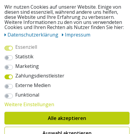
SERVICE
Wir nutzen Cookies auf unserer Website. Einige von
diesen sind essenziell, während andere uns helfen,
diese Website und Ihre Erfahrung zu verbessern.
UNSERE ANGEBOTE
Weitere Informationen zu den von uns verwendeten
Cookies und Ihren Rechten als Nutzer finden Sie hier:
Daten­schutz­erklärung
Impressum
ZAHLUNGSWEISEN
Essenziell
Statistik
WIR VERSENDEN MIT
Marketing
Zahlungsdienstleister
AUSZEICHNUNGEN & SICHERHEIT
Externe Medien
© 2026 pentagonsports.de
Funktional
Pentagon Sports GmbH & Co. KG
Weitere Einstellungen
Daten­schutz­erklärung
Widerrufs­recht
AGB
Impressum
Hinweise zur Batterieentsorgung
Alle akzeptieren
Cookie-Einstellungen ändern
Erklärung zur Barrierefreiheit
* Alle Preise inkl. gesetzlicher Mehrwertsteuer zuzüglich Versandkosten. Die
Auswahl akzeptieren