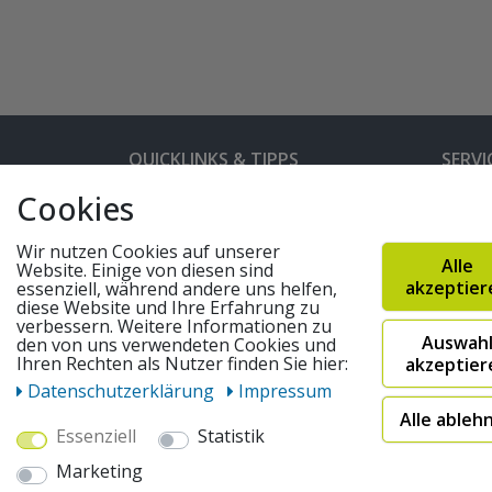
QUICKLINKS & TIPPS
SERVI
Cookies
Kunden-Login
Hilfe 
Bedienungsanleitungen
Versan
Wir nutzen Cookies auf unserer
Alle
Website. Einige von diesen sind
Partnerprogramm
Rahme
akzeptier
essenziell, während andere uns helfen,
diese Website und Ihre Erfahrung zu
Marken
Altger
verbessern. Weitere Informationen zu
Auswah
FAQ
Fahrra
den von uns verwendeten Cookies und
Ihren Rechten als Nutzer finden Sie hier:
akzeptier
Widerruf absenden
Daten­schutz­erklärung
Impressum
Alle ableh
Essenziell
Statistik
© 2026 pentagonsports.de
Marketing
Pentagon Sports GmbH & Co. KG