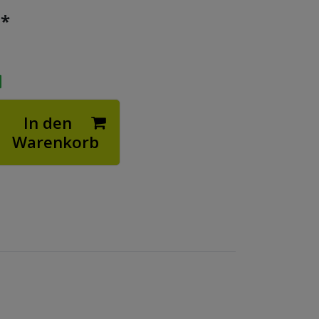
*
€
In den
Warenkorb