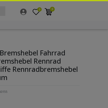
0
0
Bremshebel Fahrrad
remshebel Rennrad
iffe Rennradbremshebel
um
60155