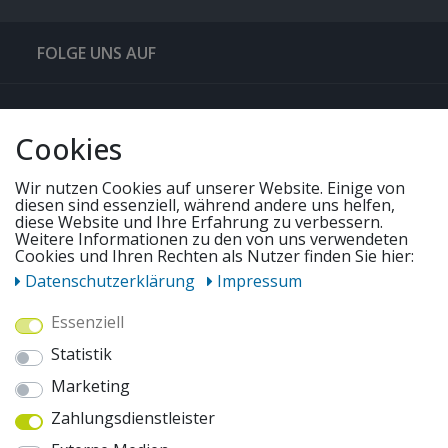
FOLGE UNS AUF
QUICKLINKS & TIPPS
Cookies
SERVICE
Wir nutzen Cookies auf unserer Website. Einige von
diesen sind essenziell, während andere uns helfen,
diese Website und Ihre Erfahrung zu verbessern.
Weitere Informationen zu den von uns verwendeten
UNSERE ANGEBOTE
Cookies und Ihren Rechten als Nutzer finden Sie hier:
Daten­schutz­erklärung
Impressum
ZAHLUNGSWEISEN
Essenziell
Statistik
WIR VERSENDEN MIT
Marketing
Zahlungsdienstleister
AUSZEICHNUNGEN & SICHERHEIT