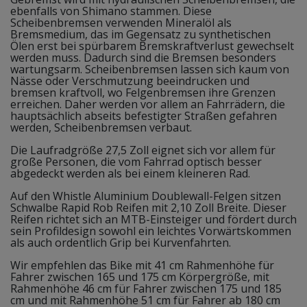
ebenfalls von Shimano stammen. Diese
Scheibenbremsen verwenden Mineralöl als
Bremsmedium, das im Gegensatz zu synthetischen
Ölen erst bei spürbarem Bremskraftverlust gewechselt
werden muss. Dadurch sind die Bremsen besonders
wartungsarm. Scheibenbremsen lassen sich kaum von
Nässe oder Verschmutzung beeindrucken und
bremsen kraftvoll, wo Felgenbremsen ihre Grenzen
erreichen. Daher werden vor allem an Fahrrädern, die
hauptsächlich abseits befestigter Straßen gefahren
werden, Scheibenbremsen verbaut.
Die Laufradgröße 27,5 Zoll eignet sich vor allem für
große Personen, die vom Fahrrad optisch besser
abgedeckt werden als bei einem kleineren Rad.
Auf den Whistle Aluminium Doublewall-Felgen sitzen
Schwalbe Rapid Rob Reifen mit 2,10 Zoll Breite. Dieser
Reifen richtet sich an MTB-Einsteiger und fördert durch
sein Profildesign sowohl ein leichtes Vorwärtskommen
als auch ordentlich Grip bei Kurvenfahrten.
Wir empfehlen das Bike mit 41 cm Rahmenhöhe für
Fahrer zwischen 165 und 175 cm Körpergröße, mit
Rahmenhöhe 46 cm für Fahrer zwischen 175 und 185
cm und mit Rahmenhöhe 51 cm für Fahrer ab 180 cm