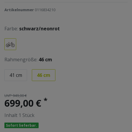
Artikelnummer
0116834210
Farbe:
schwarz/neonrot
Rahmengröße:
46 cm
41 cm
46 cm
UVP 949,00 €
*
699,00 €
Inhalt
1
Stück
Sofort lieferbar.