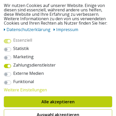
SERVICE
Wir nutzen Cookies auf unserer Website. Einige von
diesen sind essenziell, während andere uns helfen,
diese Website und Ihre Erfahrung zu verbessern.
Weitere Informationen zu den von uns verwendeten
UNSERE ANGEBOTE
Cookies und Ihren Rechten als Nutzer finden Sie hier:
Daten­schutz­erklärung
Impressum
ZAHLUNGSWEISEN
Essenziell
Statistik
WIR VERSENDEN MIT
Marketing
Zahlungsdienstleister
AUSZEICHNUNGEN & SICHERHEIT
Externe Medien
© 2026 pentagonsports.de
Funktional
Pentagon Sports GmbH & Co. KG
Weitere Einstellungen
Daten­schutz­erklärung
Widerrufs­recht
AGB
Impressum
Hinweise zur Batterieentsorgung
Alle akzeptieren
Cookie-Einstellungen ändern
Erklärung zur Barrierefreiheit
* Alle Preise inkl. gesetzlicher Mehrwertsteuer zuzüglich Versandkosten. Die
Auswahl akzeptieren