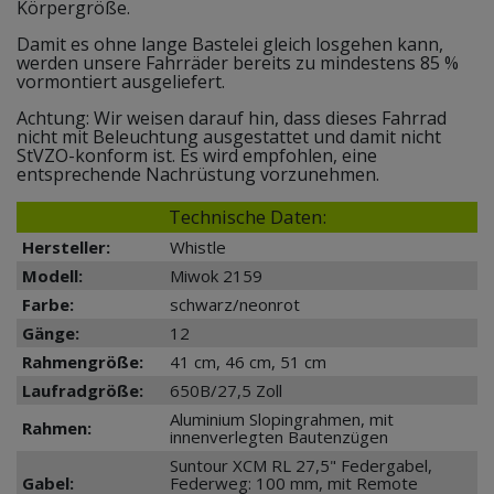
Körpergröße.
Damit es ohne lange Bastelei gleich losgehen kann,
werden unsere Fahrräder bereits zu mindestens 85 %
vormontiert ausgeliefert.
Achtung: Wir weisen darauf hin, dass dieses Fahrrad
nicht mit Beleuchtung ausgestattet und damit nicht
StVZO-konform ist. Es wird empfohlen, eine
entsprechende Nachrüstung vorzunehmen.
Technische Daten:
Hersteller:
Whistle
Modell:
Miwok 2159
Farbe:
schwarz/neonrot
Gänge:
12
Rahmengröße:
41 cm, 46 cm, 51 cm
Laufradgröße:
650B/27,5 Zoll
Aluminium Slopingrahmen, mit
Rahmen:
innenverlegten Bautenzügen
Suntour XCM RL 27,5" Federgabel,
Gabel:
Federweg: 100 mm, mit Remote