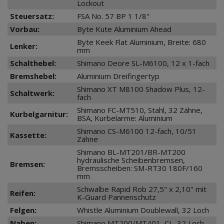
Lockout
Steuersatz:
FSA No. 57 BP 1 1/8"
Vorbau:
Byte Kute Aluminium Ahead
Byte Keek Flat Aluminium, Breite: 680
Lenker:
mm
Schalthebel:
Shimano Deore SL-M6100, 12 x 1-fach
Bremshebel:
Aluminium Dreifingertyp
Shimano XT M8100 Shadow Plus, 12-
Schaltwerk:
fach
Shimano FC-MT510, Stahl, 32 Zähne,
Kurbelgarnitur:
BSA, Kurbelarme: Aluminium
Shimano CS-M6100 12-fach, 10/51
Kassette:
Zähne
Shimano BL-MT201/BR-MT200
hydraulische Scheibenbremsen,
Bremsen:
Bremsscheiben: SM-RT30 180F/160
mm
Schwalbe Rapid Rob 27,5" x 2,10" mit
Reifen:
K-Guard Pannenschutz
Felgen:
Whistle Aluminium Doublewall, 32 Loch
Naben:
Shimano MT200/MT401, CL, 32 Loch