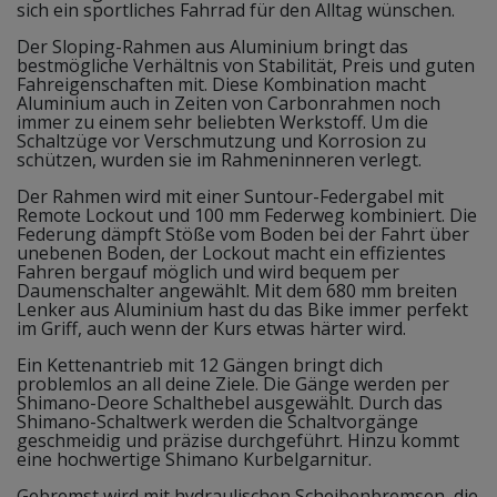
sich ein sportliches Fahrrad für den Alltag wünschen.
Der Sloping-Rahmen aus Aluminium bringt das
bestmögliche Verhältnis von Stabilität, Preis und guten
Fahreigenschaften mit. Diese Kombination macht
Aluminium auch in Zeiten von Carbonrahmen noch
immer zu einem sehr beliebten Werkstoff. Um die
Schaltzüge vor Verschmutzung und Korrosion zu
schützen, wurden sie im Rahmeninneren verlegt.
Der Rahmen wird mit einer Suntour-Federgabel mit
Remote Lockout und 100 mm Federweg kombiniert. Die
Federung dämpft Stöße vom Boden bei der Fahrt über
unebenen Boden, der Lockout macht ein effizientes
Fahren bergauf möglich und wird bequem per
Daumenschalter angewählt. Mit dem 680 mm breiten
Lenker aus Aluminium hast du das Bike immer perfekt
im Griff, auch wenn der Kurs etwas härter wird.
Ein Kettenantrieb mit 12 Gängen bringt dich
problemlos an all deine Ziele. Die Gänge werden per
Shimano-Deore Schalthebel ausgewählt. Durch das
Shimano-Schaltwerk werden die Schaltvorgänge
geschmeidig und präzise durchgeführt. Hinzu kommt
eine hochwertige Shimano Kurbelgarnitur.
Gebremst wird mit hydraulischen Scheibenbremsen, die