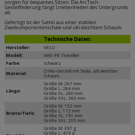
sorgen für bequemes Sitzen. Die ArcTech-
Gestellfederung fängt Unebenheiten des Untergrunds
ab.
Gefertigt ist der Sattel aus einer stabilen
Zweikomponentenschale und ultraleichtem Schaum.
Technische Daten:
Hersteller:
VELO
Modell:
Velo-Fit Traveller
Farbe:
schwarz
CrMo-Gestell mit Skala, ultraleichter
Material:
Schaum
Größe M: 267 mm
Größe L: 284 mm
Länge:
Größe XL: 260 mm
Größe XXL: 263 mm
Größe M: 152 mm
Größe L: 172 mm
Breite/Tiefe:
Größe XL: 191 mm
Größe XXL: 205 mm
Größe M: 397 g
Größe L: 419 g