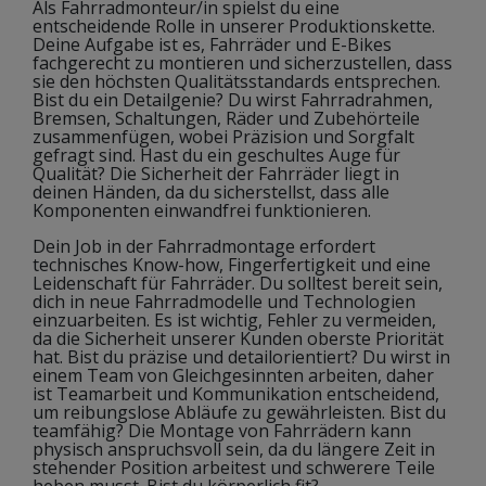
Als Fahrradmonteur/in spielst du eine
entscheidende Rolle in unserer Produktionskette.
Deine Aufgabe ist es, Fahrräder und E-Bikes
fachgerecht zu montieren und sicherzustellen, dass
sie den höchsten Qualitätsstandards entsprechen.
Bist du ein Detailgenie? Du wirst Fahrradrahmen,
Bremsen, Schaltungen, Räder und Zubehörteile
zusammenfügen, wobei Präzision und Sorgfalt
gefragt sind. Hast du ein geschultes Auge für
Qualität? Die Sicherheit der Fahrräder liegt in
deinen Händen, da du sicherstellst, dass alle
Komponenten einwandfrei funktionieren.
Dein Job in der Fahrradmontage erfordert
technisches Know-how, Fingerfertigkeit und eine
Leidenschaft für Fahrräder. Du solltest bereit sein,
dich in neue Fahrradmodelle und Technologien
einzuarbeiten. Es ist wichtig, Fehler zu vermeiden,
da die Sicherheit unserer Kunden oberste Priorität
hat. Bist du präzise und detailorientiert? Du wirst in
einem Team von Gleichgesinnten arbeiten, daher
ist Teamarbeit und Kommunikation entscheidend,
um reibungslose Abläufe zu gewährleisten. Bist du
teamfähig? Die Montage von Fahrrädern kann
physisch anspruchsvoll sein, da du längere Zeit in
stehender Position arbeitest und schwerere Teile
heben musst. Bist du körperlich fit?