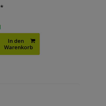
*
€
In den
Warenkorb