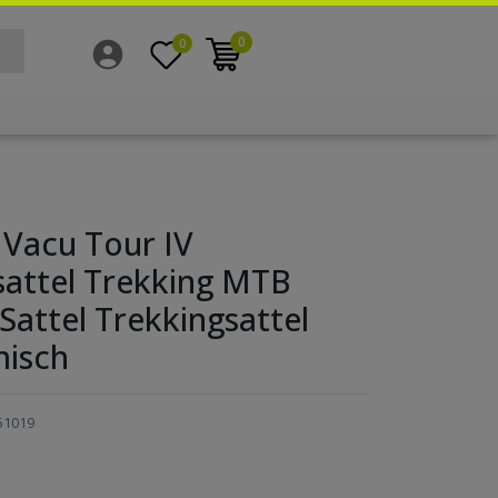
0
0
Vacu Tour IV
sattel Trekking MTB
Sattel Trekkingsattel
isch
51019