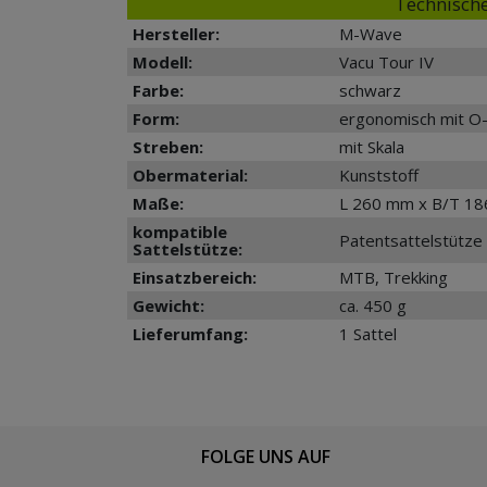
Technische
Hersteller:
M-Wave
Modell:
Vacu Tour IV
Farbe:
schwarz
Form:
ergonomisch mit O-
Streben:
mit Skala
Obermaterial:
Kunststoff
Maße:
L 260 mm x B/T 1
kompatible
Patentsattelstütze
Sattelstütze:
Einsatzbereich:
MTB, Trekking
Gewicht:
ca. 450 g
Lieferumfang:
1 Sattel
FOLGE UNS AUF