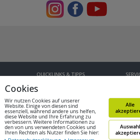
QUICKLINKS & TIPPS
SERVI
Cookies
Kunden-Login
Hilfe 
Bedienungsanleitungen
Versan
Wir nutzen Cookies auf unserer
Alle
Website. Einige von diesen sind
Partnerprogramm
Rahme
akzeptier
essenziell, während andere uns helfen,
diese Website und Ihre Erfahrung zu
Marken
Altger
verbessern. Weitere Informationen zu
Auswah
FAQ
Fahrra
den von uns verwendeten Cookies und
Ihren Rechten als Nutzer finden Sie hier:
akzeptier
Widerruf absenden