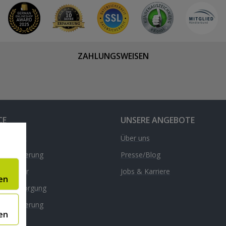
ZAHLUNGSWEISEN
CE
UNSERE ANGEBOTE
& Kontakt
Über uns
d & Lieferung
Presse/Blog
nrechner
Jobs & Karriere
en
äte-Entsorgung
l
dversicherung
en