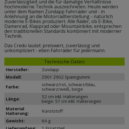
Zuverlässigkeit und die für damalige Verhältnisse
hochmoderne Technik auszeichneten. Heute werden
unter dem Namen Zündapp Fahrräder und - in
Anlehnung an die Motorradherstellung - natürlich
moderne E-Bikes produziert. Alle Räder, ob E-Bike,
Damenrad, Klapprad oder Mountainbike, entsprechen
den traditionellen Standards kombiniert mit moderner
Technik.
Das Credo lautet: preiswert, zuverlässig und
unkompliziert - eben Fahrräder für jedermann.
Technische Daten:
Hersteller:
Zündapp
Modell:
Z901 Z902 Spanngummi
schwarz/rot, schwarz/blau,
Farbe:
schwarz/weiß, beige
52 cm inkl. Halterungen
Länge:
beige: 57 cm inkl. Halterungen
Material
Kunststoff
Halterung:
Gewicht:
64 g
Lieferumfang:
1 Ersatzteil