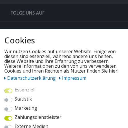
FOLGE UNS AUF
QUICKLINKS & TIPPS
Cookies
SERVICE
Wir nutzen Cookies auf unserer Website. Einige von
diesen sind essenziell, während andere uns helfen,
diese Website und Ihre Erfahrung zu verbessern.
Weitere Informationen zu den von uns verwendeten
UNSERE ANGEBOTE
Cookies und Ihren Rechten als Nutzer finden Sie hier:
Daten­schutz­erklärung
Impressum
ZAHLUNGSWEISEN
Essenziell
Statistik
WIR VERSENDEN MIT
Marketing
Zahlungsdienstleister
AUSZEICHNUNGEN & SICHERHEIT
Externe Medien