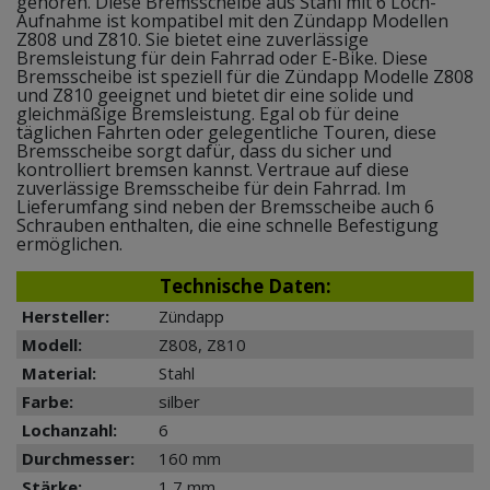
gehören. Diese Bremsscheibe aus Stahl mit 6 Loch-
Aufnahme ist kompatibel mit den Zündapp Modellen
Z808 und Z810. Sie bietet eine zuverlässige
Bremsleistung für dein Fahrrad oder E-Bike. Diese
Bremsscheibe ist speziell für die Zündapp Modelle Z808
und Z810 geeignet und bietet dir eine solide und
gleichmäßige Bremsleistung. Egal ob für deine
täglichen Fahrten oder gelegentliche Touren, diese
Bremsscheibe sorgt dafür, dass du sicher und
kontrolliert bremsen kannst. Vertraue auf diese
zuverlässige Bremsscheibe für dein Fahrrad. Im
Lieferumfang sind neben der Bremsscheibe auch 6
Schrauben enthalten, die eine schnelle Befestigung
ermöglichen.
Technische Daten:
Hersteller:
Zündapp
Modell:
Z808, Z810
Material:
Stahl
Farbe:
silber
Lochanzahl:
6
Durchmesser:
160 mm
Stärke:
1,7 mm