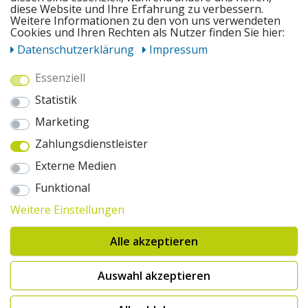
diese Website und Ihre Erfahrung zu verbessern.
Weitere Informationen zu den von uns verwendeten
UNSERE ANGEBOTE
Cookies und Ihren Rechten als Nutzer finden Sie hier:
Daten­schutz­erklärung
Impressum
ZAHLUNGSWEISEN
Essenziell
Statistik
WIR VERSENDEN MIT
Marketing
Zahlungsdienstleister
AUSZEICHNUNGEN & SICHERHEIT
Externe Medien
© 2026 pentagonsports.de
Funktional
Pentagon Sports GmbH & Co. KG
Weitere Einstellungen
Daten­schutz­erklärung
Widerrufs­recht
AGB
Impressum
Hinweise zur Batterieentsorgung
Alle akzeptieren
Cookie-Einstellungen ändern
Erklärung zur Barrierefreiheit
* Alle Preise inkl. gesetzlicher Mehrwertsteuer zuzüglich Versandkosten. Die
Auswahl akzeptieren
durchgestrichenen Preise entsprechen der UVP des Herstellers. 1nur bei
Hinweis:("Innerhalb von 24h versandfertig" oder "Sofort verfügbar") |
2Versandkostenfrei nach Deutschland ab € 100,- Bestellwert.