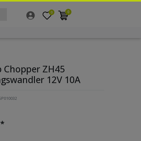
0
0
 Chopper ZH45
gswandler 12V 10A
SP010032
*
€