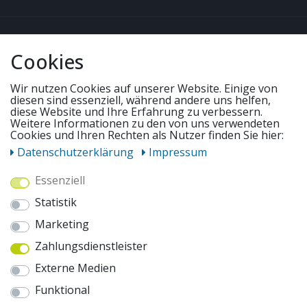
QUICKLINKS & TIPPS
Cookies
SERVICE
Wir nutzen Cookies auf unserer Website. Einige von
diesen sind essenziell, während andere uns helfen,
diese Website und Ihre Erfahrung zu verbessern.
UNSERE ANGEBOTE
Weitere Informationen zu den von uns verwendeten
Cookies und Ihren Rechten als Nutzer finden Sie hier:
Daten­schutz­erklärung
Impressum
ZAHLUNGSWEISEN
Essenziell
Statistik
WIR VERSENDEN MIT
Marketing
Zahlungsdienstleister
AUSZEICHNUNGEN & SICHERHEIT
Externe Medien
© 2026 pentagonsports.de
Funktional
Pentagon Sports GmbH & Co. KG