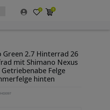
0
0
 Green 2.7 Hinterrad 26
ufrad mit Shimano Nexus
 Getriebenabe Felge
merfelge hinten
H03097