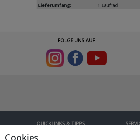
Lieferumfang:
1 Laufrad
FOLGE UNS AUF
QUICKLINKS & TIPPS
SERVI
Cookies
Kunden-Login
Hilfe 