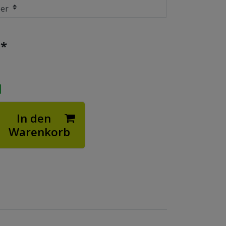
*
€
In den
Warenkorb