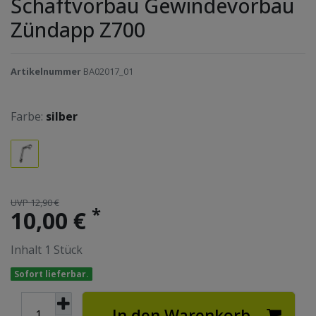
Schaftvorbau Gewindevorbau
Zündapp Z700
Artikelnummer
BA02017_01
Farbe:
silber
UVP 12,90 €
*
10,00 €
Inhalt
1
Stück
Sofort lieferbar.
In den Warenkorb