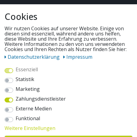
QUICKLINKS & TIPPS
Cookies
SERVICE
Wir nutzen Cookies auf unserer Website. Einige von
diesen sind essenziell, während andere uns helfen,
diese Website und Ihre Erfahrung zu verbessern.
Weitere Informationen zu den von uns verwendeten
UNSERE ANGEBOTE
Cookies und Ihren Rechten als Nutzer finden Sie hier:
Daten­schutz­erklärung
Impressum
ZAHLUNGSWEISEN
Essenziell
Statistik
WIR VERSENDEN MIT
Marketing
Zahlungsdienstleister
AUSZEICHNUNGEN & SICHERHEIT
Externe Medien
© 2026 pentagonsports.de
Funktional
Pentagon Sports GmbH & Co. KG
Weitere Einstellungen
Daten­schutz­erklärung
Widerrufs­recht
AGB
Impressum