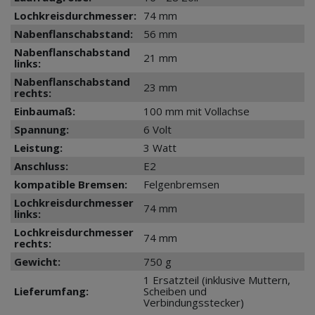
Lochkreisdurchmesser:
74 mm
Nabenflanschabstand:
56 mm
Nabenflanschabstand
21 mm
links:
Nabenflanschabstand
23 mm
rechts:
Einbaumaß:
100 mm mit Vollachse
Spannung:
6 Volt
Leistung:
3 Watt
Anschluss:
E2
kompatible Bremsen:
Felgenbremsen
Lochkreisdurchmesser
74 mm
links:
Lochkreisdurchmesser
74 mm
rechts:
Gewicht:
750 g
1 Ersatzteil (inklusive Muttern,
Lieferumfang:
Scheiben und
Verbindungsstecker)