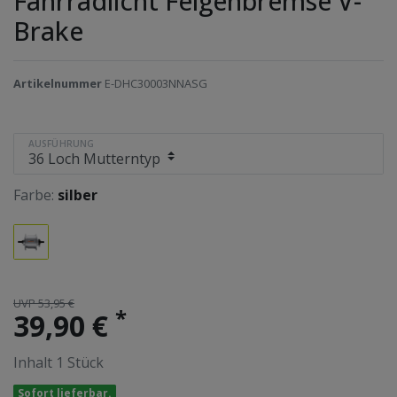
Fahrradlicht Felgenbremse V-
Brake
Artikelnummer
E-DHC30003NNASG
AUSFÜHRUNG
Farbe:
silber
UVP 53,95 €
*
39,90 €
Inhalt
1
Stück
Sofort lieferbar.