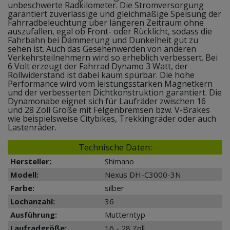
unbeschwerte Radkilometer. Die Stromversorgung
garantiert zuverlässige und gleichmäßige Speisung der
Fahrradbeleuchtung über längeren Zeitraum ohne
auszufallen, egal ob Front- oder Rücklicht, sodass die
Fahrbahn bei Dämmerung und Dunkelheit gut zu
sehen ist. Auch das Gesehenwerden von anderen
Verkehrsteilnehmern wird so erheblich verbessert. Bei
6 Volt erzeugt der Fahrrad Dynamo 3 Watt, der
Rollwiderstand ist dabei kaum spürbar. Die hohe
Performance wird vom leistungsstarken Magnetkern
und der verbesserten Dichtkonstruktion garantiert. Die
Dynamonabe eignet sich für Laufräder zwischen 16
und 28 Zoll Größe mit Felgenbremsen bzw. V-Brakes
wie beispielsweise Citybikes, Trekkingräder oder auch
Lastenräder.
Technische Daten:
Hersteller:
Shimano
Modell:
Nexus DH-C3000-3N
Farbe:
silber
Lochanzahl:
36
Ausführung:
Mutterntyp
Laufradgröße:
16 - 28 Zoll