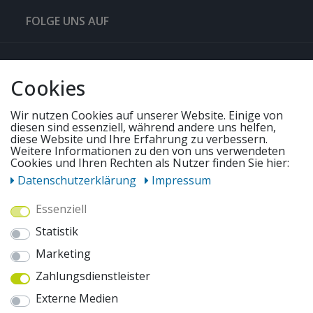
FOLGE UNS AUF
QUICKLINKS & TIPPS
Cookies
SERVICE
Wir nutzen Cookies auf unserer Website. Einige von
diesen sind essenziell, während andere uns helfen,
diese Website und Ihre Erfahrung zu verbessern.
UNSERE ANGEBOTE
Weitere Informationen zu den von uns verwendeten
Cookies und Ihren Rechten als Nutzer finden Sie hier:
Daten­schutz­erklärung
Impressum
ZAHLUNGSWEISEN
Essenziell
Statistik
WIR VERSENDEN MIT
Marketing
Zahlungsdienstleister
AUSZEICHNUNGEN & SICHERHEIT
Externe Medien