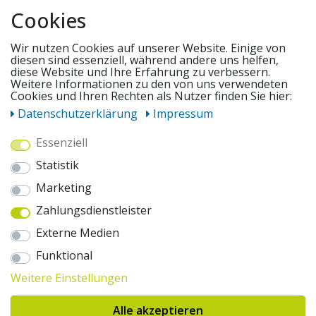
Cookies
SERVICE
Wir nutzen Cookies auf unserer Website. Einige von
diesen sind essenziell, während andere uns helfen,
diese Website und Ihre Erfahrung zu verbessern.
UNSERE ANGEBOTE
Weitere Informationen zu den von uns verwendeten
Cookies und Ihren Rechten als Nutzer finden Sie hier:
Daten­schutz­erklärung
Impressum
ZAHLUNGSWEISEN
Essenziell
Statistik
WIR VERSENDEN MIT
Marketing
Zahlungsdienstleister
AUSZEICHNUNGEN & SICHERHEIT
Externe Medien
© 2026 pentagonsports.de
Funktional
Pentagon Sports GmbH & Co. KG
Weitere Einstellungen
Daten­schutz­erklärung
Widerrufs­recht
AGB
Impressum
Hinweise zur Batterieentsorgung
Alle akzeptieren