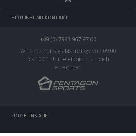
HOTLINE UND KONTAKT
+49 (0) 7961 967 97 00
Wir sind montags bis freitags von 09:00
bis 16:00 Uhr telefonisch für dich
erreichbar.
FOLGE UNS AUF
QUICKLINKS & TIPPS