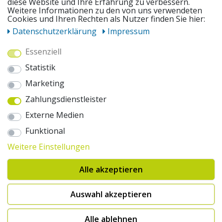
diese Website und Ihre Erfahrung zu verbessern.
UNSERE ANGEBOTE
Weitere Informationen zu den von uns verwendeten
Cookies und Ihren Rechten als Nutzer finden Sie hier:
Daten­schutz­erklärung
Impressum
ZAHLUNGSWEISEN
Essenziell
Statistik
WIR VERSENDEN MIT
Marketing
Zahlungsdienstleister
AUSZEICHNUNGEN & SICHERHEIT
Externe Medien
© 2026 pentagonsports.de
Funktional
Pentagon Sports GmbH & Co. KG
Weitere Einstellungen
Daten­schutz­erklärung
Widerrufs­recht
AGB
Impressum
Hinweise zur Batterieentsorgung
Alle akzeptieren
Cookie-Einstellungen ändern
Erklärung zur Barrierefreiheit
* Alle Preise inkl. gesetzlicher Mehrwertsteuer zuzüglich Versandkosten. Die
Auswahl akzeptieren
durchgestrichenen Preise entsprechen der UVP des Herstellers. 1nur bei
Hinweis:("Innerhalb von 24h versandfertig" oder "Sofort verfügbar") |
2Versandkostenfrei nach Deutschland ab € 100,- Bestellwert.
Alle ablehnen