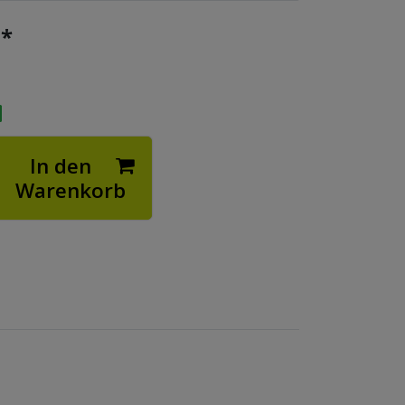
*
€
In den
Warenkorb