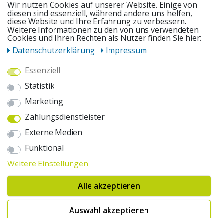
Wir nutzen Cookies auf unserer Website. Einige von
diesen sind essenziell, während andere uns helfen,
diese Website und Ihre Erfahrung zu verbessern.
Weitere Informationen zu den von uns verwendeten
UNSERE ANGEBOTE
Cookies und Ihren Rechten als Nutzer finden Sie hier:
Daten­schutz­erklärung
Impressum
ZAHLUNGSWEISEN
Essenziell
Statistik
WIR VERSENDEN MIT
Marketing
Zahlungsdienstleister
AUSZEICHNUNGEN & SICHERHEIT
Externe Medien
© 2026 pentagonsports.de
Funktional
Pentagon Sports GmbH & Co. KG
Weitere Einstellungen
Daten­schutz­erklärung
Widerrufs­recht
AGB
Impressum
Hinweise zur Batterieentsorgung
Alle akzeptieren
Cookie-Einstellungen ändern
Erklärung zur Barrierefreiheit
* Alle Preise inkl. gesetzlicher Mehrwertsteuer zuzüglich Versandkosten. Die
Auswahl akzeptieren
durchgestrichenen Preise entsprechen der UVP des Herstellers. 1nur bei