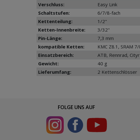
Verschluss:
Easy Link
Schaltstufen:
6/7/8-fach
Kettenteilung:
1/2"
Ketten-Innenbreite:
3/32"
Pin-Länge:
7,3 mm
kompatible Ketten:
KMC Z8.1, SRAM 7/
Einsatzbereich:
ATB, Rennrad, City
Gewicht:
40 g
Lieferumfang:
2 Kettenschlösser
FOLGE UNS AUF