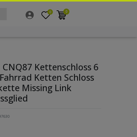
0
0
 CNQ87 Kettenschloss 6
 Fahrrad Ketten Schloss
ette Missing Link
ssglied
97630