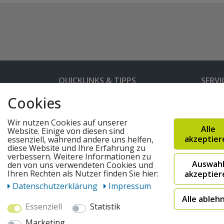
QUICKLINKS & TIPPS
SERVI
Cookies
Kunden-Login
Hilfe 
Bedienungsanleitungen
Versan
Wir nutzen Cookies auf unserer
Alle
Website. Einige von diesen sind
Partnerprogramm
Rahme
akzeptier
essenziell, während andere uns helfen,
diese Website und Ihre Erfahrung zu
Marken
Altger
verbessern. Weitere Informationen zu
Auswah
FAQ
Fahrra
den von uns verwendeten Cookies und
Ihren Rechten als Nutzer finden Sie hier:
akzeptier
Widerruf absenden
Daten­schutz­erklärung
Impressum
Alle ableh
Essenziell
Statistik
© 2026 pentagonsports.de
Marketing