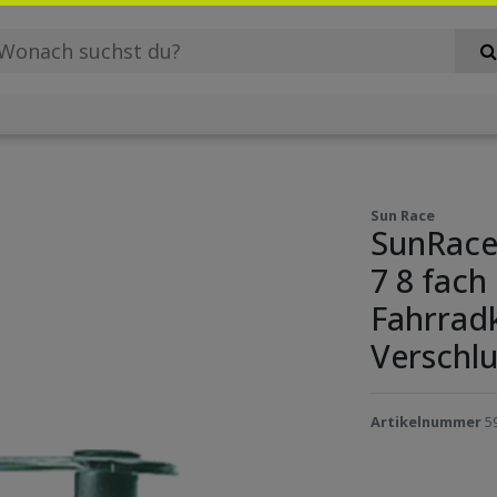
Sun Race
SunRace
7 8 fach
Fahrradk
Verschlu
Artikelnummer
5